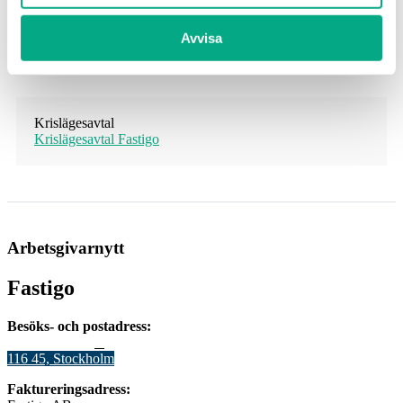
Krislägesavtalet ger en större flexibilitet vad gäller
arbetsskyldighet, arbetstid och villkor och i gengäld
Avvisa
förmånligare ersättningar för arbetstagarna.
Krislägesavtal
Krislägesavtal Fastigo
Arbetsgivarnytt
Fastigo
Besöks- och postadress:
Stadsgården 12
B
116 45, Stockholm
Faktureringsadress: