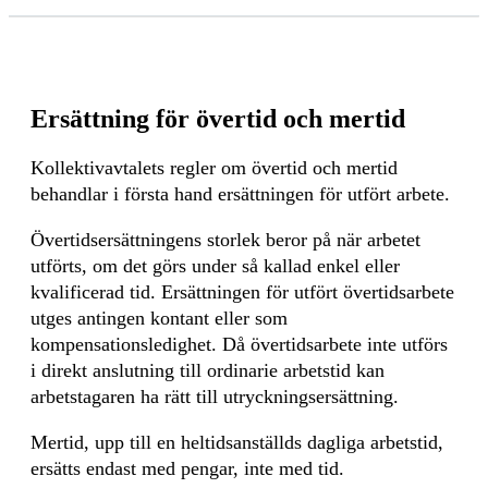
Ersättning för övertid och mertid
Kollektivavtalets regler om övertid och mertid
behandlar i första hand ersättningen för utfört arbete.
Övertidsersättningens storlek beror på när arbetet
utförts, om det görs under så kallad enkel eller
kvalificerad tid. Ersättningen för utfört övertidsarbete
utges antingen kontant eller som
kompensationsledighet. Då övertidsarbete inte utförs
i direkt anslutning till ordinarie arbetstid kan
arbetstagaren ha rätt till utryckningsersättning.
Mertid, upp till en heltidsanställds dagliga arbetstid,
ersätts endast med pengar, inte med tid.