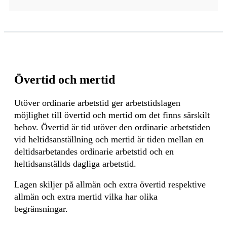
Övertid och mertid
Utöver ordinarie arbetstid ger arbetstidslagen
möjlighet till övertid och mertid om det finns särskilt
behov. Övertid är tid utöver den ordinarie arbetstiden
vid heltidsanställning och mertid är tiden mellan en
deltidsarbetandes ordinarie arbetstid och en
heltidsanställds dagliga arbetstid.
Lagen skiljer på allmän och extra övertid respektive
allmän och extra mertid vilka har olika
begränsningar.