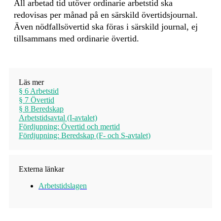
All arbetad tid utöver ordinarie arbetstid ska
redovisas per månad på en särskild övertidsjournal.
Även nödfallsövertid ska föras i särskild journal, ej
tillsammans med ordinarie övertid.
Läs mer
§ 6 Arbetstid
§ 7 Övertid
§ 8 Beredskap
Arbetstidsavtal (I-avtalet)
Fördjupning: Övertid och mertid
Fördjupning: Beredskap (F- och S-avtalet)
Externa länkar
Arbetstidslagen