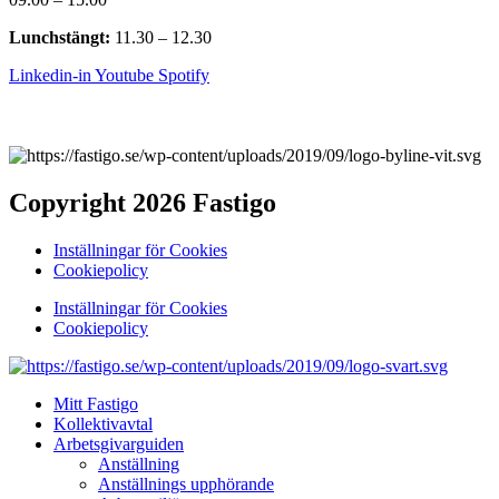
Lunchstängt:
11.30 – 12.30
Linkedin-in
Youtube
Spotify
Copyright 2026 Fastigo
Inställningar för Cookies
Cookiepolicy
Inställningar för Cookies
Cookiepolicy
Mitt Fastigo
Kollektivavtal
Arbetsgivarguiden
Anställning
Anställnings upphörande