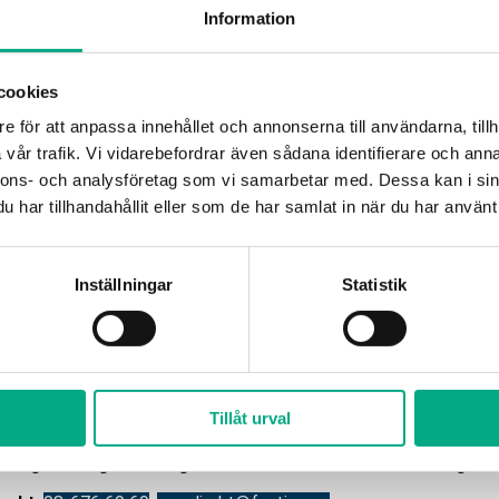
Information
kan de anställda
den Fastigo-LO.
cookies
e för att anpassa innehållet och annonserna till användarna, tillh
chens
kl. vd) av
vår trafik. Vi vidarebefordrar även sådana identifierare och anna
rygghetsfonderna
nnons- och analysföretag som vi samarbetar med. Dessa kan i sin
g organisation
har tillhandahållit eller som de har samlat in när du har använt 
rist.
Inställningar
Statistik
takt
Öppettide
08-676 69 00
Måndag–fredag
Tillåt urval
nfo@fastigo.se
09.00 – 15.00
betsgivarfrågor för dig som är medlem:
Lunchstängt:
11