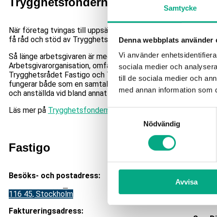
Trygghetsfonderna
Samtycke
När företag tvingas till uppsägningar på grund av arbetsbrist 
få råd och stöd av Trygghetsrådet Fastigo och Trygghetsfon
Denna webbplats använder 
Vi använder enhetsidentifierar
Så länge arbetsgivaren är medlem i Fastigo, Fastighetsbrans
Arbetsgivarorganisation, omfattas alla tillsvidareanställda (ex
sociala medier och analysera 
Trygghetsrådet Fastigo och Trygghetsfonden Fastigo-LO. T
till de sociala medier och a
fungerar både som en samtalspartner för arbetsgivare, fackli
med annan information som du 
och anställda vid bland annat uppsägning på grund av arbetsb
Läs mer på
Trygghetsfonderna.se
Samtyckesval
Nödvändig
Fastigo
Kon
Besöks- och postadress:
Växel:
Avvisa
Stadsgården 12
B
Mejl
:
i
116 45, Stockholm
V
id ar
Faktureringsadress: