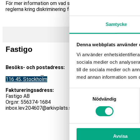
Denna webbplats använder 
För mer information om vad som gäller kring diskriminering i a
reglerna kring diskriminering förklaras.
Vi använder enhetsidentifierar
sociala medier och analysera 
till de sociala medier och a
Översikt
med annan information som du 
Fastigo
Kon
Samtyckesval
Nödvändig
Besöks- och postadress:
Växel:
Stadsgården 12
B
Mejl
:
i
116 45, Stockholm
V
id ar
Faktureringsadress:
Avvisa
S
varD
Fastigo AB
Org.nr: 556374-1684
Vill d
inbox.lev.204607@arkivplats.se
HR-Hus