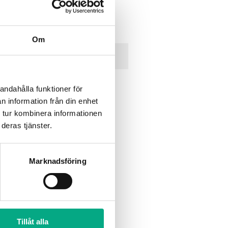
andahålla funktioner för
n information från din enhet
 tur kombinera informationen
tt
deras tjänster.
r
Marknadsföring
:
.30 – 12.30
Tillåt alla