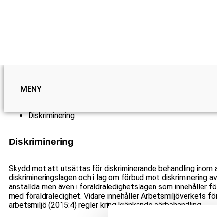
Till innehåll
MENY
Arbetsgivarguiden
Diskriminering
Diskriminering
Skydd mot att utsättas för diskriminerande behandling inom ar
diskrimineringslagen och i lag om förbud mot diskriminering 
anställda
men även i
föräldraledighetslagen som innehåller
Samtycke
med föräldraledighet.
Vidare innehåller Arbetsmiljöverkets fö
arbetsmiljö (
2015:4) regler kring kränkande särbehandling.