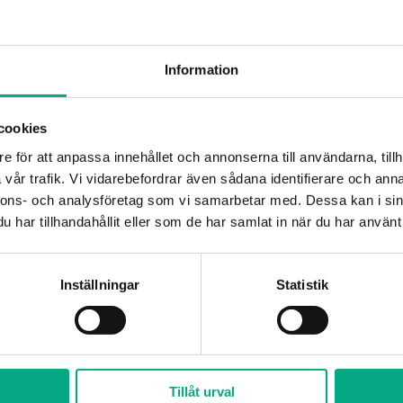
cookies
rbetslivet se Fastigos fördjupning där
e för att anpassa innehållet och annonserna till användarna, tillh
vår trafik. Vi vidarebefordrar även sådana identifierare och anna
nnons- och analysföretag som vi samarbetar med. Dessa kan i sin
Arbetsgivarny
har tillhandahållit eller som de har samlat in när du har använt 
takt
Öppettide
Inställningar
Statistik
08-676 69 00
Måndag–fredag
nfo@fastigo.se
09.00 – 15.00
betsgivarfrågor för dig som är medlem:
Lunchstängt:
11
Tillåt urval
irekt
:
08-676 69 69
,
svardirekt@fastigo.se
u outsourca din lönehantering?
Läs mer om
et här.