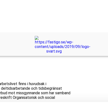
betslivet finns i huvudsak i
av deltidsarbetande och tidsbegränsat
 förbud mot missgynnande som har samband
Information
reskrift
Organisatorisk och social