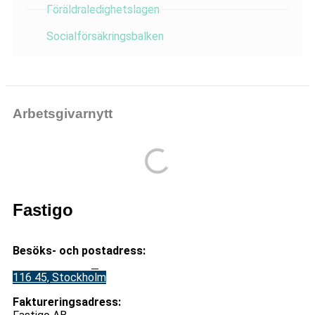
Föräldraledighetslagen
Socialförsäkringsbalken
Arbetsgivarnytt
Fastigo
Besöks- och postadress:
Stadsgården 12
B
116 45, Stockholm
Faktureringsadress: