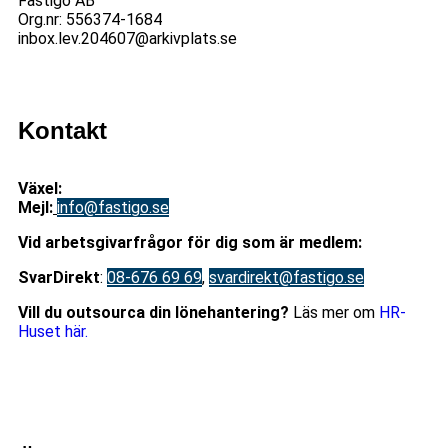
Fastigo AB
Org.nr: 556374-1684
inbox.lev.204607@arkivplats.se
Kontakt
Växel:
08-676 69 00
Mejl
:
info@fastigo.se
V
id arbetsgivarfrågor för dig som är medlem:
S
varDirekt
:
08-676 69 69
,
svardirekt@fastigo.se
Vill du outsourca din lönehantering?
Läs mer om
HR-
Huset här.