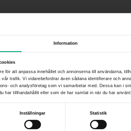
beräknas på skattekontot.
e avdragsgill. Basräntan bestäms av
Information
tliga säljräntan på sexmånaders
h med 15:e i påföljande månad. Dock
cookies
äntan ändras när genomsnittsräntan
r 2024 är basräntan 2,5 procent.
e för att anpassa innehållet och annonserna till användarna, tillh
vår trafik. Vi vidarebefordrar även sådana identifierare och anna
äntan och är således 1,125 procent
Välkommen till Mitt Fastigo!
nnons- och analysföretag som vi samarbetar med. Dessa kan i sin
ka nivåer – låg och hög – beroende
har tillhandahållit eller som de har samlat in när du har använt 
u vet väl att du som medlem har tillgång till Fastigos nya digita
ränta 2,5 procent är
dgivningstjänst Mitt Fastigo? Klicka på rubriken i denna ruta och f
instruktionerna. Välkommen!
Inställningar
Statistik