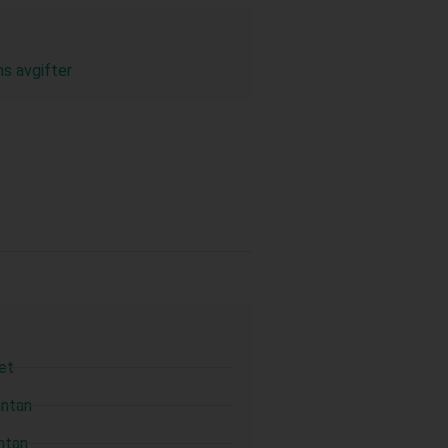
s avgifter
et
äntan
ntan