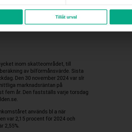
i 2002 ersatte diskontot.
Tillåt urval
ch är 2,0 procent första halvåret
ycket inom skatteområdet, till
 beräkning av bilförmånsvärde. Sista
ickdag. Den 30 november 2024 var slr
nittliga marknadsräntan på
t fem år. Den fastställs varje torsdag
lden.se.
inkomståret används bl a när
n var 2,15 procent för 2024 och
är 2,55%.