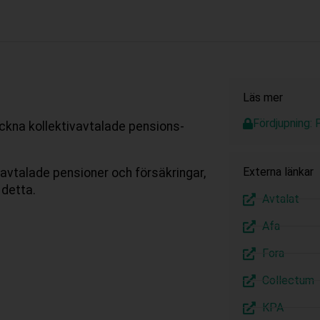
Läs mer
Fördjupning: 
ckna kollektivavtalade pensions-
Externa länkar
vavtalade pensioner och försäkringar,
 detta.
Avtalat
Afa
Fora
Collectum
KPA