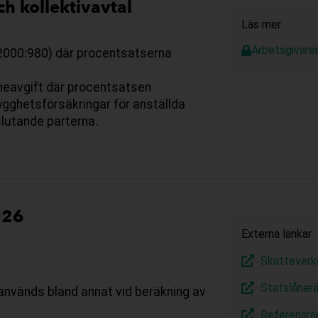
ch kollektivavtal
Läs mer
Arbetsgivaren
(2000:980) där procentsatserna
öneavgift där procentsatsen
rygghetsförsäkringar för anställda
slutande parterna.
026
Externa länkar
Skatteverk
Statslåner
används bland annat vid beräkning av
Referensrä