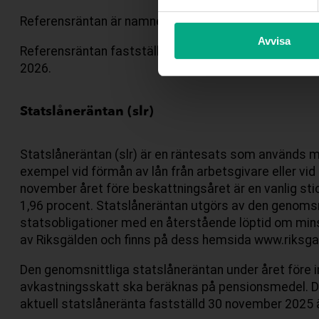
Referensräntan är namnet på den ränta som den 1 jul
Avvisa
Referensräntan fastställs halvårsvis av Riksbanken o
2026
.
Statslåneräntan (slr)
Statslåneräntan (slr) är en räntesats som används m
exempel vid förmån av lån från arbetsgivare eller vid
november året före beskattningsåret är en vanlig st
1,96 procent. Statslåneräntan utgörs av den genoms
statsobligationer med en återstående löptid om mins
av Riksgälden och finns på dess hemsida www.riksga
Den genomsnittliga statslåneräntan under året före 
avkastningsskatt ska beräknas på pensionsmedel. De
aktuell statslåneränta fastställd 30 november 2025 