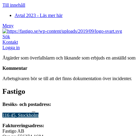
Till innehåll
Avtal 2023 - Läs mer här
Meny
Sök
Kontakt
Logga in
Åtgärder som överfallslarm och liknande som erbjuds en anställd som ho
Kommentar
Arbetsgivaren bör se till att det finns dokumentation över incidenter.
Fastigo
Besöks- och postadress:
Stadsgården 12
B
116 45, Stockholm
Faktureringsadress:
Fastigo AB