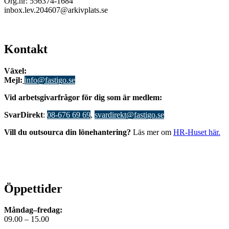
Org.nr: 556374-1684
inbox.lev.204607@arkivplats.se
Kontakt
Växel:
08-676 69 00
Mejl
:
info@fastigo.se
V
id arbetsgivarfrågor för dig som är medlem:
S
varDirekt
:
08-676 69 69
,
svardirekt@fastigo.se
Vill du outsourca din lönehantering?
Läs mer om
HR-Huset här.
Öppettider
Måndag–fredag:
09.00 – 15.00