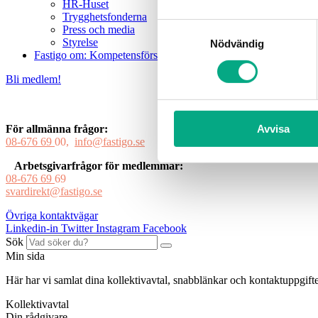
HR-Huset
Trygghetsfonderna
Samtyckesval
Press och media
Styrelse
Nödvändig
Fastigo om: Kompetensförsörjning
Bli medlem!
Avvisa
För allmänna frågor:
08-676 69
00,
info@fastigo.se
Arbetsgivarfrågor för medlemmar:
08-676 69
69
svardirekt@fastigo.se
Övriga kontaktvägar
Linkedin-in
Twitter
Instagram
Facebook
Sök
Min sida
Här har vi samlat dina kollektivavtal, snabblänkar och kontaktuppgifter
Kollektivavtal
Din rådgivare