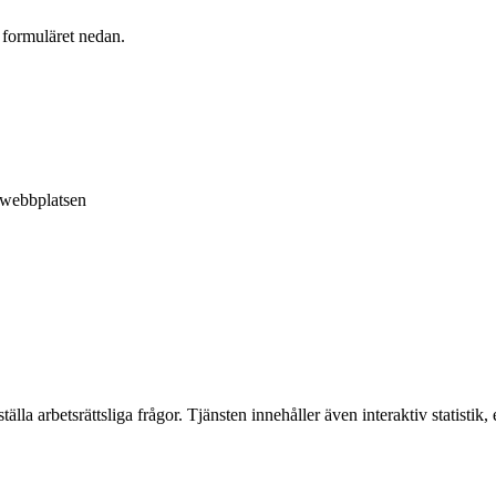
 formuläret nedan.
å webbplatsen
älla arbetsrättsliga frågor. Tjänsten innehåller även interaktiv statisti