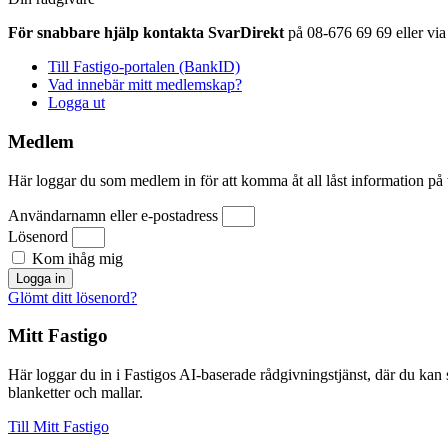
För snabbare hjälp kontakta SvarDirekt
på 08-676 69 69 eller via
Till Fastigo-portalen (BankID)
Vad innebär mitt medlemskap?
Logga ut
Medlem
Här loggar du som medlem in för att komma åt all låst information p
Användarnamn eller e-postadress
Lösenord
Kom ihåg mig
Logga in
Glömt ditt lösenord?
Mitt Fastigo
Här loggar du in i Fastigos AI-baserade rådgivningstjänst, där du kan st
blanketter och mallar.
Till Mitt Fastigo