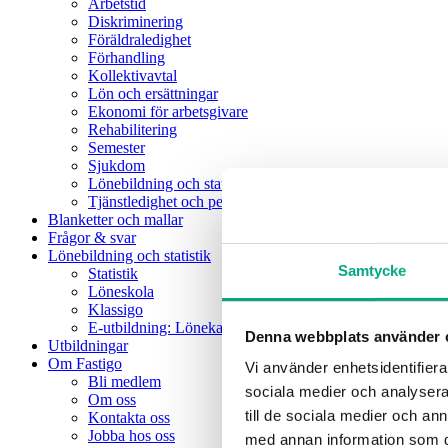
Arbetstid
Diskriminering
Föräldraledighet
Förhandling
Kollektivavtal
Lön och ersättningar
Ekonomi för arbetsgivare
Rehabilitering
Semester
Sjukdom
Lönebildning och statistik
Tjänstledighet och permission
Blanketter och mallar
Frågor & svar
Lönebildning och statistik
Samtycke
Statistik
Löneskola
Klassigo
E-utbildning: Lönekartläggning
Denna webbplats använder 
Utbildningar
Om Fastigo
Vi använder enhetsidentifierar
Bli medlem
sociala medier och analysera 
Om oss
till de sociala medier och a
Kontakta oss
Jobba hos oss
med annan information som du 