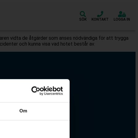
SÖK
KONTAKT
LOGGA IN
givaren vidta de åtgärder som anses nödvändiga för att trygga
ncidenter och kunna visa vad hotet består av.
Om
30 – 12.30