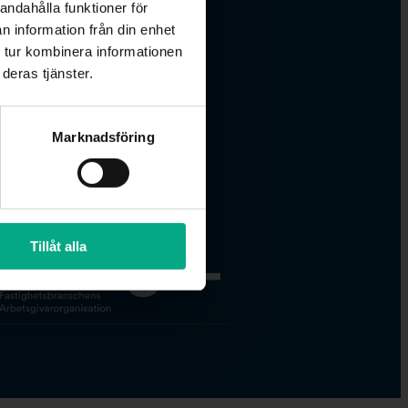
andahålla funktioner för
n information från din enhet
 tur kombinera informationen
deras tjänster.
la
ölj
Marknadsföring
Tillåt alla