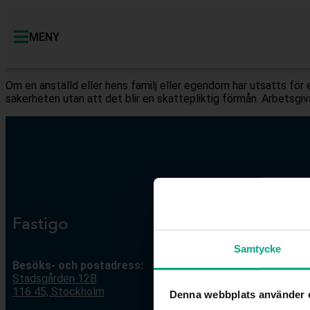
MENY
Om en anställd eller hens familj eller egendom har utsatts för 
säkerheten utan att det blir en skattepliktig förmån. Arbetsgiv
Fastigo
Kont
Samtycke
Besöks- och postadress:
Växel:
Stadsgården 12
B
Mejl
:
i
116 45, Stockholm
Denna webbplats använder 
V
id ar