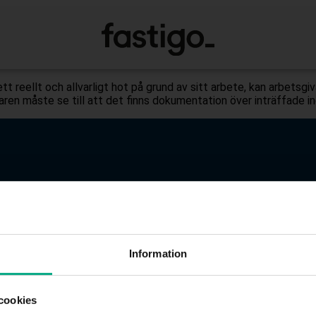
ett reellt och allvarligt hot på grund av sitt arbete, kan arbets
aren måste se till att det finns dokumentation över inträffade i
akt
Öppettider
Information
08-676 69 00
Måndag–fredag:
nfo@fastigo.se
09.00 – 15.00
cookies
betsgivarfrågor för dig som är medlem:
Lunchstängt:
11.