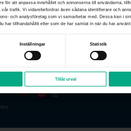
e för att anpassa innehållet och annonserna till användarna, tillh
rekt
:
08-676 69 69
,
svardirekt@fastigo.se
vår trafik. Vi vidarebefordrar även sådana identifierare och anna
Välkommen till Mitt Fastigo!
nnons- och analysföretag som vi samarbetar med. Dessa kan i sin
 outsourca din lönehantering?
Läs mer
Huset här.
har tillhandahållit eller som de har samlat in när du har använt 
u vet väl att du som medlem har tillgång till Fastigos nya digita
dgivningstjänst Mitt Fastigo? Klicka på rubriken i denna ruta och f
instruktionerna. Välkommen!
Inställningar
Statistik
Tillåt urval
licy