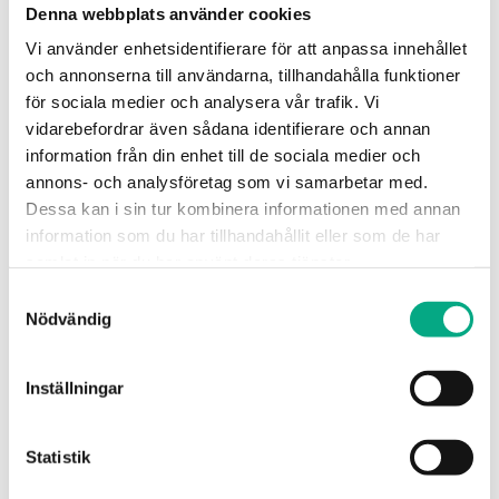
Förhandling
Denna webbplats använder cookies
Kollektivavtal
Lön och ersättningar
Vi använder enhetsidentifierare för att anpassa innehållet
Ekonomi för arbetsgivare
och annonserna till användarna, tillhandahålla funktioner
Rehabilitering
för sociala medier och analysera vår trafik. Vi
Semester
Sjukdom
vidarebefordrar även sådana identifierare och annan
Lönebildning och statistik
information från din enhet till de sociala medier och
Tjänstledighet och permission
annons- och analysföretag som vi samarbetar med.
Blanketter och mallar
Frågor & svar
Dessa kan i sin tur kombinera informationen med annan
Lönebildning och statistik
information som du har tillhandahållit eller som de har
Statistik
samlat in när du har använt deras tjänster.
Löneskola
Klassigo
Samtyckesval
E-utbildning: Lönekartläggning
Nödvändig
Utbildningar
Om Fastigo
Bli medlem
Om oss
Inställningar
Kontakta oss
Jobba hos oss
HR-Huset
Statistik
Trygghetsfonderna
Press och media