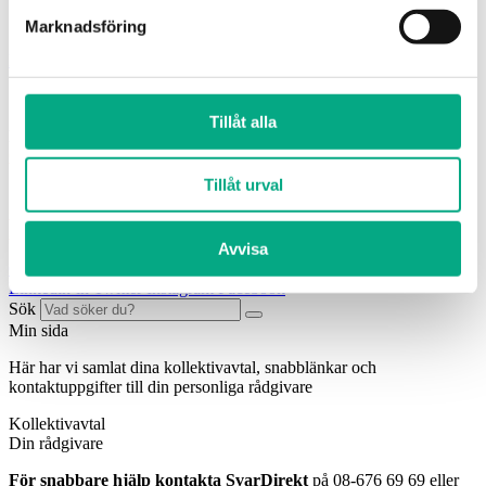
Styrelse
Fastigo om: Kompetensförsörjning
Marknadsföring
Bli medlem!
Tillåt alla
För allmänna frågor:
08-676 69
00,
info@fastigo.se
Tillåt urval
Arbetsgivarfrågor för medlemmar:
08-676 69
69
svardirekt@fastigo.se
Avvisa
Övriga kontaktvägar
Linkedin-in
Twitter
Instagram
Facebook
Sök
Min sida
Här har vi samlat dina kollektivavtal, snabblänkar och
kontaktuppgifter till din personliga rådgivare
Kollektivavtal
Din rådgivare
För snabbare hjälp kontakta SvarDirekt
på 08-676 69 69 eller