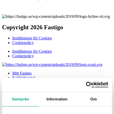
Copyright 2026 Fastigo
Inställningar för Cookies
Cookiepolicy
Inställningar för Cookies
Cookiepolicy
Mitt Fastigo
Kollektivavtal
Arbetsgivarguiden
Anställning
Anställnings upphörande
Arbetsmiljö
Samtycke
Information
Om
Arbetstid
Diskriminering
Föräldraledighet