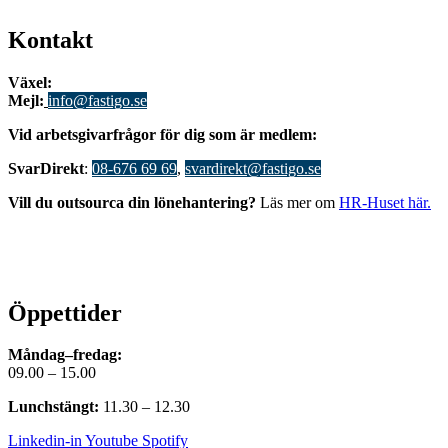
Kontakt
Växel:
08-676 69 00
Mejl
:
info@fastigo.se
V
id arbetsgivarfrågor för dig som är medlem:
S
varDirekt
:
08-676 69 69
,
svardirekt@fastigo.se
Vill du outsourca din lönehantering?
Läs mer om
HR-Huset här.
Öppettider
Måndag–fredag:
09.00 – 15.00
Lunchstängt:
11.30 – 12.30
Linkedin-in
Youtube
Spotify