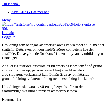
Till innehåll
Avtal 2023 - Läs mer här
Meny
Sök
Kontakt
Logga in
Utbildning som betingas av arbetsgivarens verksamhet är i allmänhet
skattefri. Detta även om den medför högre kompetens hos den
anställde. Det avgörande för skattefriheten är nyttan av utbildningen
i företaget.
Är eller riskerar den anställde att bli arbetslös inom fem år på grund
av omstrukturering, personalavveckling eller liknande i
arbetsgivarens verksamhet kan förmån även av omfattande
grundutbildning, vidareutbildning och omskolning bli skattefri.
Utbildningen ska vara av väsentlig betydelse för att den
skattskyldige ska kunna fortsätta att förvärvsarbeta.
Kommentar