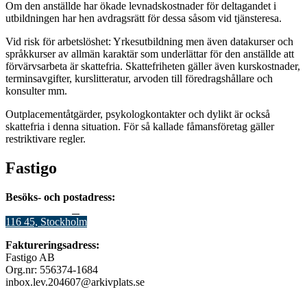
Om den anställde har ökade levnadskostnader för deltagandet i
utbildningen har hen avdragsrätt för dessa såsom vid tjänsteresa.
Vid risk för arbetslöshet: Yrkesutbildning men även datakurser och
språkkurser av allmän karaktär som underlättar för den anställde att
förvärvsarbeta är skattefria. Skattefriheten gäller även kurskostnader,
terminsavgifter, kurslitteratur, arvoden till föredragshållare och
konsulter mm.
Outplacementåtgärder, psykologkontakter och dylikt är också
skattefria i denna situation. För så kallade fåmansföretag gäller
restriktivare regler.
Fastigo
Besöks- och postadress:
Stadsgården 12
B
116 45, Stockholm
Faktureringsadress:
Fastigo AB
Org.nr: 556374-1684
inbox.lev.204607@arkivplats.se