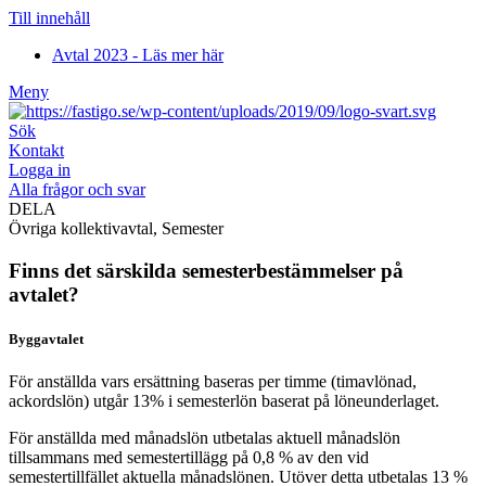
Till innehåll
Avtal 2023 - Läs mer här
Meny
Sök
Kontakt
Logga in
Alla frågor och svar
DELA
Övriga kollektivavtal
,
Semester
Finns det särskilda semesterbestämmelser på
avtalet?
Byggavtalet
För anställda vars ersättning baseras per timme (timavlönad,
ackordslön) utgår 13% i semesterlön baserat på löneunderlaget.
För anställda med månadslön utbetalas aktuell månadslön
tillsammans med semestertillägg på 0,8 % av den vid
semestertillfället aktuella månadslönen. Utöver detta utbetalas 13 %