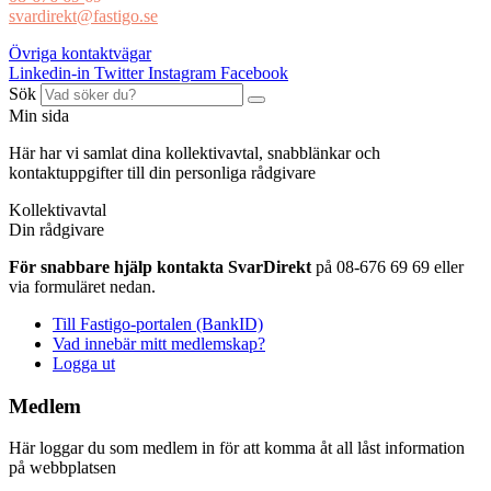
svardirekt@fastigo.se
Övriga kontaktvägar
Linkedin-in
Twitter
Instagram
Facebook
Sök
Min sida
Här har vi samlat dina kollektivavtal, snabblänkar och
kontaktuppgifter till din personliga rådgivare
Kollektivavtal
Din rådgivare
För snabbare hjälp kontakta SvarDirekt
på 08-676 69 69 eller
via formuläret nedan.
Till Fastigo-portalen (BankID)
Vad innebär mitt medlemskap?
Logga ut
Medlem
Här loggar du som medlem in för att komma åt all låst information
på webbplatsen