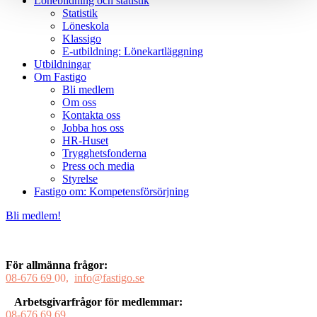
Lönebildning och statistik
Statistik
Löneskola
Klassigo
E-utbildning: Lönekartläggning
Utbildningar
Om Fastigo
Bli medlem
Om oss
Kontakta oss
Jobba hos oss
HR-Huset
Trygghetsfonderna
Press och media
Styrelse
Fastigo om: Kompetensförsörjning
Bli medlem!
För allmänna frågor:
08-676 69
00,
info@fastigo.se
Arbetsgivarfrågor för medlemmar:
08-676 69
69