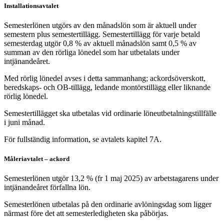
Installationsavtalet
Semesterlönen utgörs av den månadslön som är aktuell under
semestern plus semestertillägg. Semestertillägg för varje betald
semesterdag utgör 0,8 % av aktuell månadslön samt 0,5 % av
summan av den rörliga lönedel som har utbetalats under
intjänandeåret.
Med rörlig lönedel avses i detta sammanhang; ackordsöverskott,
beredskaps- och OB-tillägg, ledande montörstillägg eller liknande
rörlig lönedel.
Semestertillägget ska utbetalas vid ordinarie löneutbetalningstillfälle
i juni månad.
För fullständig information, se avtalets kapitel 7A.
Måleriavtalet – ackord
Semesterlönen utgör 13,2 % (fr 1 maj 2025) av arbetstagarens under
intjänandeåret förfallna lön.
Semesterlönen utbetalas på den ordinarie avlöningsdag som ligger
närmast före det att semesterledigheten ska påbörjas.