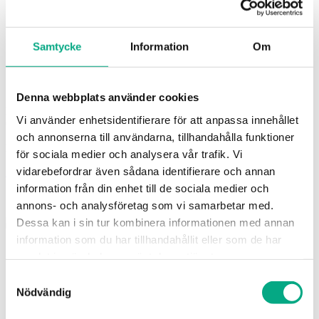
Vill du outsourca din lönehantering?
Läs mer om
HR-Huset här.
Samtycke
Information
Om
Öppettider
Denna webbplats använder cookies
Måndag–fredag:
Vi använder enhetsidentifierare för att anpassa innehållet
09.00 – 15.00
och annonserna till användarna, tillhandahålla funktioner
Lunchstängt:
11.30 – 12.30
för sociala medier och analysera vår trafik. Vi
vidarebefordrar även sådana identifierare och annan
Linkedin-in
Youtube
Spotify
information från din enhet till de sociala medier och
annons- och analysföretag som vi samarbetar med.
Dessa kan i sin tur kombinera informationen med annan
information som du har tillhandahållit eller som de har
Copyright 2026 Fastigo
samlat in när du har använt deras tjänster.
Samtyckesval
Inställningar för Cookies
Nödvändig
Cookiepolicy