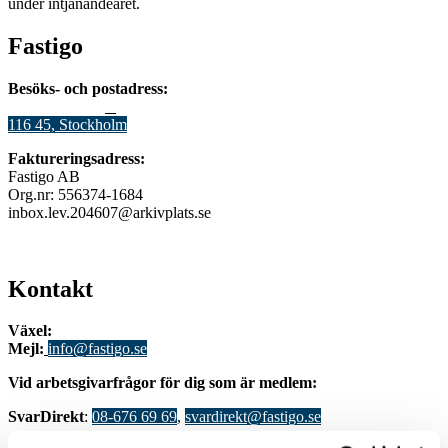
under intjänandeåret.
Fastigo
Besöks- och postadress:
Stadsgården 12
B
116 45, Stockholm
Faktureringsadress:
Fastigo AB
Org.nr: 556374-1684
inbox.lev.204607@arkivplats.se
Kontakt
Växel:
08-676 69 00
Mejl
:
info@fastigo.se
V
id arbetsgivarfrågor för dig som är medlem:
S
varDirekt
:
08-676 69 69
,
svardirekt@fastigo.se