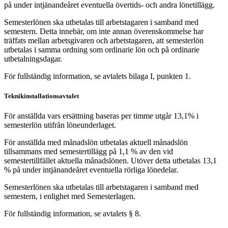
på under intjänandeåret eventuella övertids- och andra lönetillägg.
Semesterlönen ska utbetalas till arbetstagaren i samband med
semestern. Detta innebär, om inte annan överenskommelse har
träffats mellan arbetsgivaren och arbetstagaren, att semesterlön
utbetalas i samma ordning som ordinarie lön och på ordinarie
utbetalningsdagar.
För fullständig information, se avtalets bilaga I, punkten 1.
Teknikinstallationsavtalet
För anställda vars ersättning baseras per timme utgår 13,1% i
semesterlön utifrån löneunderlaget.
För anställda med månadslön utbetalas aktuell månadslön
tillsammans med semestertillägg på 1,1 % av den vid
semestertillfället aktuella månadslönen. Utöver detta utbetalas 13,1
% på under intjänandeåret eventuella rörliga lönedelar.
Semesterlönen ska utbetalas till arbetstagaren i samband med
semestern, i enlighet med Semesterlagen.
För fullständig information, se avtalets § 8.