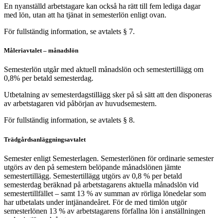
En nyanställd arbetstagare kan också ha rätt till fem lediga dagar
med lön, utan att ha tjänat in semesterlön enligt ovan.
För fullständig information, se avtalets § 7.
Måleriavtalet – månadslön
Semesterlön utgår med aktuell månadslön och semestertillägg om
0,8% per betald semesterdag.
Utbetalning av semesterdagstillägg sker på så sätt att den disponeras
av arbetstagaren vid påbörjan av huvudsemestern.
För fullständig information, se avtalets § 8.
Trädgårdsanläggningsavtalet
Semester enligt Semesterlagen. Semesterlönen för ordinarie semester
utgörs av den på semestern belöpande månadslönen jämte
semestertillägg. Semestertillägg utgörs av 0,8 % per betald
semesterdag beräknad på arbetstagarens aktuella månadslön vid
semestertillfället – samt 13 % av summan av rörliga lönedelar som
har utbetalats under intjänandeåret. För de med timlön utgör
semesterlönen 13 % av arbetstagarens förfallna lön i anställningen