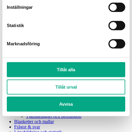
Inställningar för Cookies
Cookiepolicy
Inställningar
Statistik
Mitt Fastigo
Kollektivavtal
Arbetsgivarguiden
Anställning
Marknadsföring
Anställnings upphörande
Arbetsmiljö
Arbetstid
Diskriminering
Föräldraledighet
Tillåt alla
Förhandling
Kollektivavtal
Lön och ersättningar
Tillåt urval
Ekonomi för arbetsgivare
Rehabilitering
Semester
Avvisa
Sjukdom
Lönebildning och statistik
Tjänstledighet och permission
Blanketter och mallar
Frågor & svar