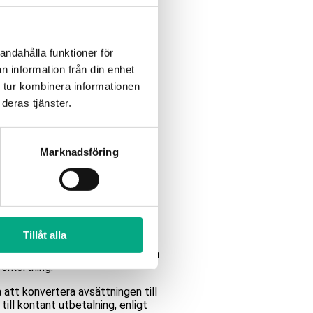
etstidsförkortning. Tiden behöver
oportioneras utefter den
andahålla funktioner för
alenderåret.
n information från din enhet
unkt 4.
 tur kombinera informationen
deras tjänster.
40 timmars arbetstidsförkortning.
rkortningen proportioneras
Marknadsföring
gstid under kalenderåret.
mom 3.
Tillåt alla
n arbetstidsförkortning under
 året därpå. Under uttagsåret kan
örkortning.
a att konvertera avsättningen till
till kontant utbetalning, enligt