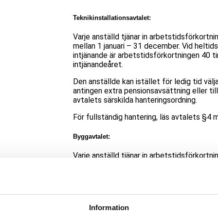
Teknikinstallationsavtalet:
Varje anställd tjänar in arbetstidsförkortn
mellan 1 januari – 31 december. Vid heltid
intjänande är arbetstidsförkortningen 40 t
intjänandeåret.
Den anställde kan istället för ledig tid välj
antingen extra pensionsavsättning eller til
avtalets särskilda hanteringsordning.
För fullständig hantering, läs avtalets §4 
Byggavtalet:
Varje anställd tjänar in arbetstidsförkortn
mellan 1 april – 31 mars året därpå. Vid he
intjänande är arbetstidsförkortningen 40 t
intjänandeåret.
För fullständig hantering, läs avtalets §4 p
Information