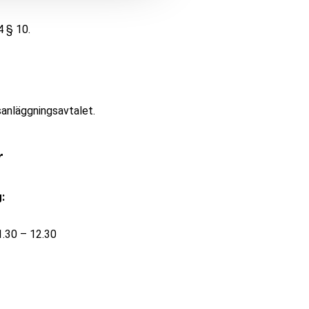
4 § 10.
sanläggningsavtalet.
r
:
.30 – 12.30