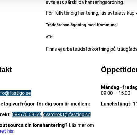
avtalets särskilda hanteringsordning.
För fullständig hantering, läs avtalets kap 
Trädgårdsanläggning med Kommunal
ATK
Finns ej arbetstidsförkortning på trädgård
takt
Öppettide
08-676 69 00
Måndag–fredag
nfo@fastigo.se
09.00 – 15.00
betsgivarfrågor för dig som är medlem:
Lunchstängt:
11
irekt
:
08-676 69 69
,
svardirekt@fastigo.se
u outsourca din lönehantering?
Läs mer om
et här.