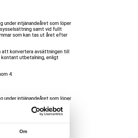
ing under intjänandeåret som löper
ssysselsättning samt vid fullt
immar som kan tas ut året efter
a att konvertera avsättningen till
l kontant utbetalning, enligt
mom 4.
ing under intjänandeåret som löper
ltidssysselsättning samt vid fullt
immar som kan tas ut året efter
unkt 7.
Om