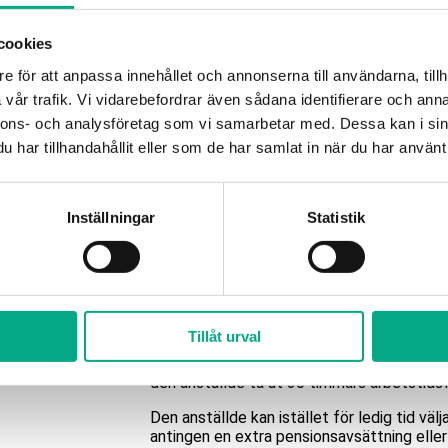
Måleri – Ackord:
Varje anställd har rätt till 40 timmars arb
cookies
inte tjänas in. Arbetstidsförkortningen pr
e för att anpassa innehållet och annonserna till användarna, tillh
anställdes faktiska anställningstid under k
vår trafik. Vi vidarebefordrar även sådana identifierare och anna
För fullständig hantering, läs avtalets §3 p
nnons- och analysföretag som vi samarbetar med. Dessa kan i sin
har tillhandahållit eller som de har samlat in när du har använt 
Måleri – Månadslöneavtalet:
Den enskilde arbetstagaren äger rätt till 
Tiden behöver inte tjänas in. Arbetstidsfö
Inställningar
Statistik
utefter den anställdes faktiska anställnin
För fullständig hantering, läs avtalets §6 
Installationsavtalet:
Tillåt urval
Varje heltidsanställd arbetstagare tjänar i
intjänandeåret som löper 1 april – 31 mars
den anställde ta ut 30 timmars arbetstidsf
Den anställde kan istället för ledig tid välj
antingen en extra pensionsavsättning eller 