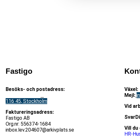
Fastigo
Kon
Besöks- och postadress:
Växel:
Stadsgården 12
B
Mejl
:
i
116 45, Stockholm
V
id ar
Faktureringsadress:
S
varD
Fastigo AB
Org.nr: 556374-1684
Vill d
inbox.lev.204607@arkivplats.se
HR-Hus