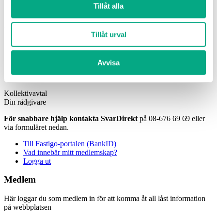
Tillåt alla
svardirekt@fastigo.se
Övriga kontaktvägar
Linkedin-in
Twitter
Instagram
Facebook
Tillåt urval
Sök
Min sida
Avvisa
Här har vi samlat dina kollektivavtal, snabblänkar och
kontaktuppgifter till din personliga rådgivare
Kollektivavtal
Din rådgivare
För snabbare hjälp kontakta SvarDirekt
på 08-676 69 69 eller
via formuläret nedan.
Till Fastigo-portalen (BankID)
Vad innebär mitt medlemskap?
Logga ut
Medlem
Här loggar du som medlem in för att komma åt all låst information
på webbplatsen