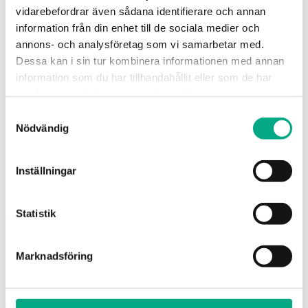
Lönebildning och statistik
vidarebefordrar även sådana identifierare och annan
Statistik
Löneskola
information från din enhet till de sociala medier och
Klassigo
annons- och analysföretag som vi samarbetar med.
E-utbildning: Lönekartläggning
Dessa kan i sin tur kombinera informationen med annan
Utbildningar
Om Fastigo
information som du har tillhandahållit eller som de har
Bli medlem
samlat in när du har använt deras tjänster.
Om oss
Kontakta oss
Samtyckesval
Jobba hos oss
Nödvändig
HR-Huset
Trygghetsfonderna
Press och media
Inställningar
Styrelse
Fastigo om: Kompetensförsörjning
Bli medlem!
Statistik
Marknadsföring
För allmänna frågor:
08-676 69
00,
info@fastigo.se
Arbetsgivarfrågor för medlemmar:
08-676 69
69