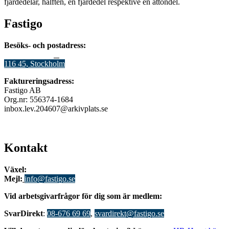
fjärdedelar, hälften, en fjärdedel respektive en åttondel.
Fastigo
Besöks- och postadress:
Stadsgården 12
B
116 45, Stockholm
Faktureringsadress:
Fastigo AB
Org.nr: 556374-1684
inbox.lev.204607@arkivplats.se
Kontakt
Växel:
08-676 69 00
Mejl
:
info@fastigo.se
V
id arbetsgivarfrågor för dig som är medlem:
S
varDirekt
:
08-676 69 69
,
svardirekt@fastigo.se