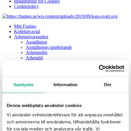
Inställningar för Cookies
Cookiepolicy
Mitt Fastigo
Kollektivavtal
Arbetsgivarguiden
Anställning
Anställnings upphörande
Arbetsmiljö
Arbetstid
Diskriminering
Föräldraledighet
Förhandling
Kollektivavtal
Lön och ersättningar
Samtycke
Information
Om
Ekonomi för arbetsgivare
Rehabilitering
Semester
Sjukdom
Denna webbplats använder cookies
Lönebildning och statistik
Vi använder enhetsidentifierare för att anpassa innehållet
Tjänstledighet och permission
Blanketter och mallar
och annonserna till användarna, tillhandahålla funktioner
Frågor & svar
för sociala medier och analysera vår trafik. Vi