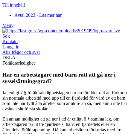
Till innehåll
Avtal 2023 - Läs mer här
Meny
Sök
Kontakt
Logga in
Alla frågor och svar
DELA
Föräldrarledighet
Har en arbetstagare med barn rätt att gå ner i
sysselsättningsgrad?
Ja, enligt 7 § föräldraledighetslagen har en förälder rätt att förkorta
sin normala arbetstid med upp till en fjärdedel för vård av ett barn
som inte har fyllt åtta år eller som är äldre än så, men ännu inte har
avslutat sitt första skolår.
En annan möjlighet att gå ner i tid är enligt 6 § samma lag, om
arbetstagaren tar ut tre fjärdedels, halv, en fjärdedels eller en
åttondels föräldrapenning. Då kan arbetstiden förkortas med tre