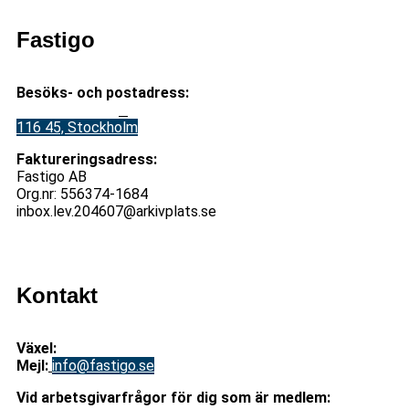
Fastigo
Besöks- och postadress:
Stadsgården 12
B
116 45, Stockholm
Faktureringsadress:
Fastigo AB
Org.nr: 556374-1684
inbox.lev.204607@arkivplats.se
Kontakt
Växel:
08-676 69 00
Mejl
:
info@fastigo.se
V
id arbetsgivarfrågor för dig som är medlem: