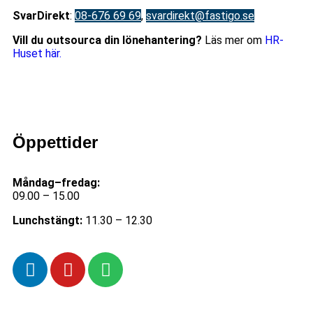
S
varDirekt
:
08-676 69 69
,
svardirekt@fastigo.se
Vill du outsourca din lönehantering?
Läs mer om
HR-
Huset här.
Öppettider
Måndag–fredag:
09.00 – 15.00
Lunchstängt:
11.30 – 12.30