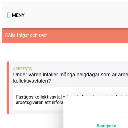
MENY
Alla frågor och svar
ARBETSTID
Under våren infaller många helgdagar som är arbet
kollektivavtalen?
Fastigos kollektivavtal saknar helt regler om ledighet vid
arbetsgivaren att införa sådana regler eller inte. (F-, S-,
Samtycke