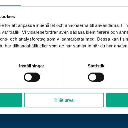
cookies
e för att anpassa innehållet och annonserna till användarna, tillh
vår trafik. Vi vidarebefordrar även sådana identifierare och anna
nnons- och analysföretag som vi samarbetar med. Dessa kan i sin
har tillhandahållit eller som de har samlat in när du har använt 
akt
Öppettider
08-676 69 00
Måndag–fredag:
Inställningar
Statistik
nfo@fastigo.se
09.00 – 15.00
betsgivarfrågor för dig som är medlem:
Lunchstängt:
11.
rekt
:
08-676 69 69
,
svardirekt@fastigo.se
Tillåt urval
 outsourca din lönehantering?
Läs mer
Huset här.