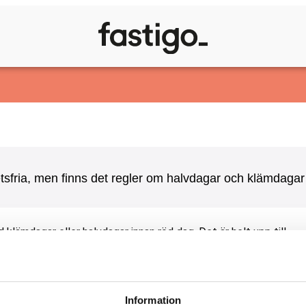
sfria, men finns det regler om halvdagar och klämdagar 
 klämdagar eller halvdagar innan röd dag. Det är helt upp till
 K- och I-avtalet)
Information