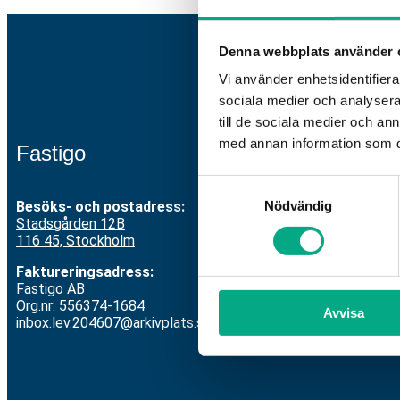
Denna webbplats använder 
Vi använder enhetsidentifierar
sociala medier och analysera 
till de sociala medier och a
med annan information som du 
Fastigo
Kont
Samtyckesval
Besöks- och postadress:
Växel:
Nödvändig
Stadsgården 12
B
Mejl
:
i
116 45, Stockholm
V
id ar
Faktureringsadress:
S
varDi
Fastigo AB
Org.nr: 556374-1684
Avvisa
Vill du
inbox.lev.204607@arkivplats.se
om
HR-