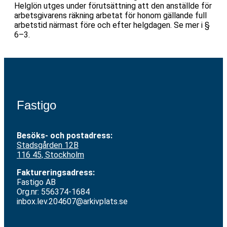
Helglön utges under förutsättning att den anställde för
arbetsgivarens räkning arbetat för honom gällande full
arbetstid närmast före och efter helgdagen. Se mer i §
6–3.
Fastigo
Besöks- och postadress:
Stadsgården 12
B
116 45, Stockholm
Faktureringsadress:
Fastigo AB
Org.nr: 556374-1684
inbox.lev.204607@arkivplats.se