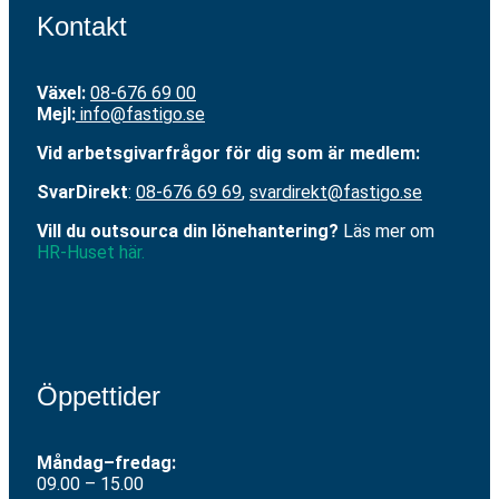
Kontakt
Växel:
08-676 69 00
Mejl
:
info@fastigo.se
V
id arbetsgivarfrågor för dig som är medlem:
S
varDirekt
:
08-676 69 69
,
svardirekt@fastigo.se
Vill du outsourca din lönehantering?
Läs mer om
HR-Huset här.
Öppettider
Måndag–fredag:
09.00 – 15.00