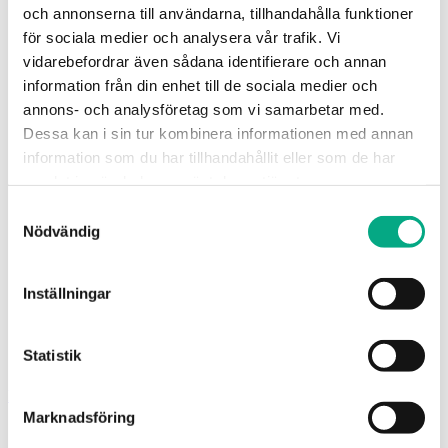
Sjukdom
och annonserna till användarna, tillhandahålla funktioner
Lönebildning och statistik
för sociala medier och analysera vår trafik. Vi
Tjänstledighet och permission
Blanketter och mallar
vidarebefordrar även sådana identifierare och annan
Frågor & svar
information från din enhet till de sociala medier och
Lönebildning och statistik
annons- och analysföretag som vi samarbetar med.
Statistik
Löneskola
Dessa kan i sin tur kombinera informationen med annan
Klassigo
information som du har tillhandahållit eller som de har
E-utbildning: Lönekartläggning
samlat in när du har använt deras tjänster.
Utbildningar
Om Fastigo
Samtyckesval
Bli medlem
Nödvändig
Om oss
Kontakta oss
Jobba hos oss
HR-Huset
Inställningar
Trygghetsfonderna
Press och media
Styrelse
Statistik
Fastigo om: Kompetensförsörjning
Bli medlem!
Marknadsföring