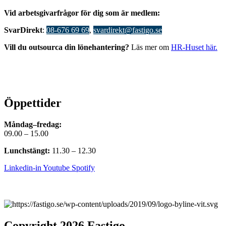
V
id arbetsgivarfrågor för dig som är medlem:
S
varDirekt
:
08-676 69 69
,
svardirekt@fastigo.se
Vill du outsourca din lönehantering?
Läs mer om
HR-Huset här.
Öppettider
Måndag–fredag:
09.00 – 15.00
Lunchstängt:
11.30 – 12.30
Linkedin-in
Youtube
Spotify
Copyright 2026 Fastigo