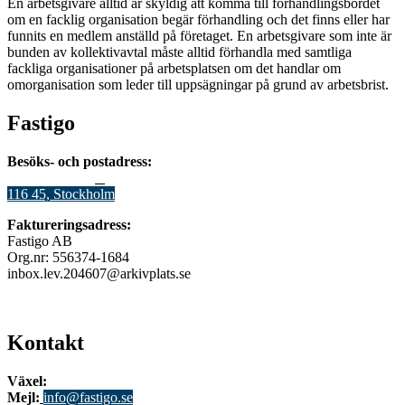
En arbetsgivare alltid är skyldig att komma till förhandlingsbordet
om en facklig organisation begär förhandling och det finns eller har
funnits en medlem anställd på företaget. En arbetsgivare som inte är
bunden av kollektivavtal måste alltid förhandla med samtliga
fackliga organisationer på arbetsplatsen om det handlar om
omorganisation som leder till uppsägningar på grund av arbetsbrist.
Fastigo
Besöks- och postadress:
Stadsgården 12
B
116 45, Stockholm
Faktureringsadress:
Fastigo AB
Org.nr: 556374-1684
inbox.lev.204607@arkivplats.se
Kontakt
Växel:
08-676 69 00
Mejl
:
info@fastigo.se