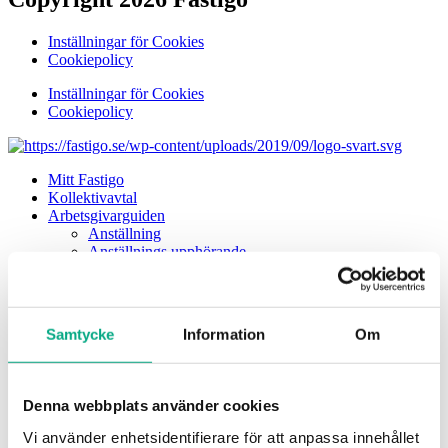
Inställningar för Cookies
Cookiepolicy
Inställningar för Cookies
Cookiepolicy
Mitt Fastigo
Kollektivavtal
Arbetsgivarguiden
Anställning
Anställnings upphörande
Arbetsmiljö
Arbetstid
Diskriminering
Föräldraledighet
Samtycke
Information
Om
Förhandling
Kollektivavtal
Lön och ersättningar
Ekonomi för arbetsgivare
Denna webbplats använder cookies
Rehabilitering
Semester
Vi använder enhetsidentifierare för att anpassa innehållet