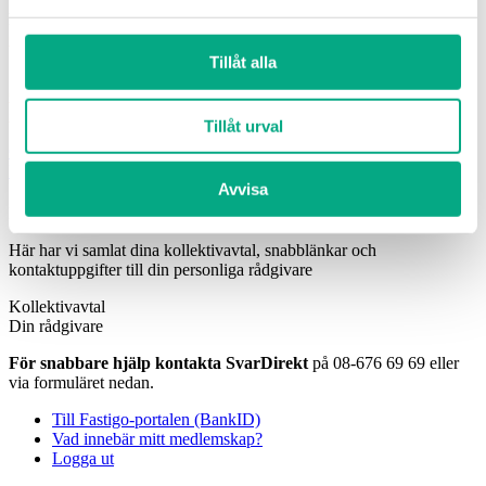
För allmänna frågor:
08-676 69
00,
info@fastigo.se
Tillåt alla
Arbetsgivarfrågor för medlemmar:
08-676 69
69
svardirekt@fastigo.se
Tillåt urval
Övriga kontaktvägar
Linkedin-in
Twitter
Instagram
Facebook
Avvisa
Sök
Min sida
Här har vi samlat dina kollektivavtal, snabblänkar och
kontaktuppgifter till din personliga rådgivare
Kollektivavtal
Din rådgivare
För snabbare hjälp kontakta SvarDirekt
på 08-676 69 69 eller
via formuläret nedan.
Till Fastigo-portalen (BankID)
Vad innebär mitt medlemskap?
Logga ut