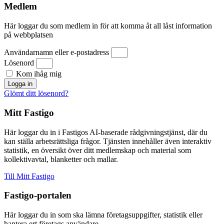
Medlem
Här loggar du som medlem in för att komma åt all låst information
på webbplatsen
Användarnamn eller e-postadress
Lösenord
Kom ihåg mig
Logga in
Glömt ditt lösenord?
Mitt Fastigo
Här loggar du in i Fastigos AI-baserade rådgivningstjänst, där du
kan ställa arbetsrättsliga frågor. Tjänsten innehåller även interaktiv
statistik, en översikt över ditt medlemskap och material som
kollektivavtal, blanketter och mallar.
Till Mitt Fastigo
Fastigo-portalen
Här loggar du in som ska lämna företagsuppgifter, statistik eller
hantera ert företags användare.