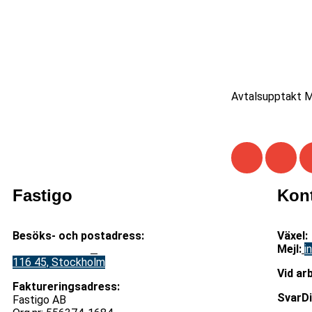
Avtalsupptakt 
Fastigo
Kon
Besöks- och postadress:
Växel:
Stadsgården 12
B
Mejl
:
i
116 45, Stockholm
V
id ar
Faktureringsadress:
S
varD
Fastigo AB