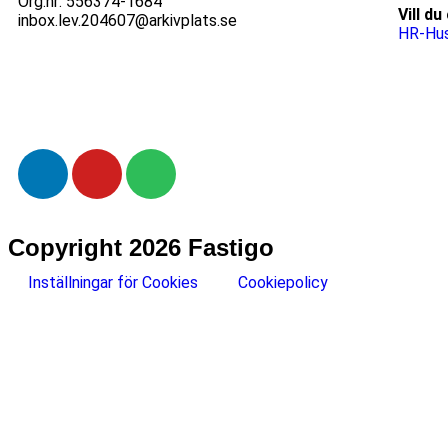
Org.nr: 556374-1684
Vill d
inbox.lev.204607@arkivplats.se
HR-Hus
Copyright 2026 Fastigo
Inställningar för Cookies
Cookiepolicy