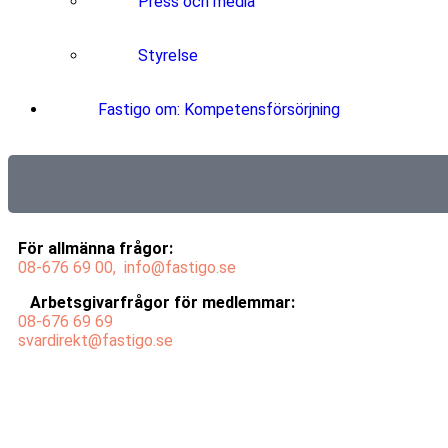
Press och media
Styrelse
Fastigo om: Kompetensförsörjning
För allmänna frågor:
08-676 69
00,
info@fastigo.se
Arbetsgivarfrågor för medlemmar:
08-676 69
69
svardirekt@fastigo.se