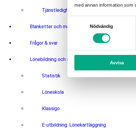
med annan information som du 
Tjänstledighet och permission
Samtyckesval
Nödvändig
Blanketter och mallar
Frågor & svar
Lönebildning och statistik
Avvisa
Statistik
Löneskola
Klassigo
E-utbildning: Lönekartläggning