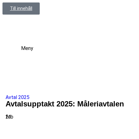
Till innehåll
Meny
Avtal 2025
Avtalsupptakt 2025: Måleriavtalen
21
feb