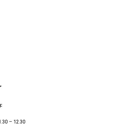
r
:
.30 – 12.30