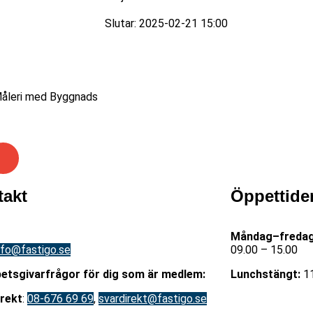
Slutar: 2025-02-21 15:00
Måleri med Byggnads
takt
Öppettide
08-676 69 00
Måndag–fredag
nfo@fastigo.se
09.00 – 15.00
betsgivarfrågor för dig som är medlem:
Lunchstängt:
11
irekt
:
08-676 69 69
,
svardirekt@fastigo.se