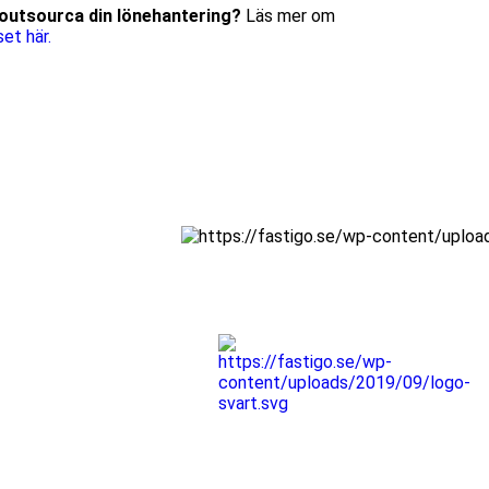
u outsourca din lönehantering?
Läs mer om
et här.