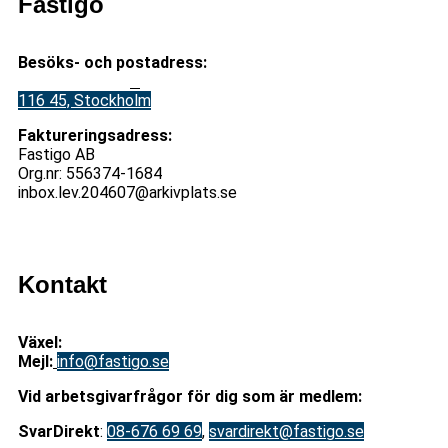
Fastigo
Besöks- och postadress:
Stadsgården 12
B
116 45, Stockholm
Faktureringsadress:
Fastigo AB
Org.nr: 556374-1684
inbox.lev.204607@arkivplats.se
Kontakt
Växel:
08-676 69 00
Mejl
:
info@fastigo.se
V
id arbetsgivarfrågor för dig som är medlem:
S
varDirekt
:
08-676 69 69
,
svardirekt@fastigo.se