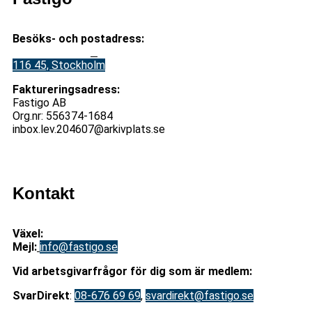
Besöks- och postadress:
Stadsgården 12
B
116 45, Stockholm
Faktureringsadress:
Fastigo AB
Org.nr: 556374-1684
inbox.lev.204607@arkivplats.se
Kontakt
Växel:
08-676 69 00
Mejl
:
info@fastigo.se
V
id arbetsgivarfrågor för dig som är medlem:
S
varDirekt
:
08-676 69 69
,
svardirekt@fastigo.se