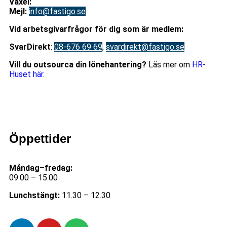
Växel:
08-676 69 00
Mejl
:
info@fastigo.se
V
id arbetsgivarfrågor för dig som är medlem:
S
varDirekt
:
08-676 69 69
,
svardirekt@fastigo.se
Vill du outsourca din lönehantering?
Läs mer om
HR-
Huset här.
Öppettider
Måndag–fredag:
09.00 – 15.00
Lunchstängt:
11.30 – 12.30