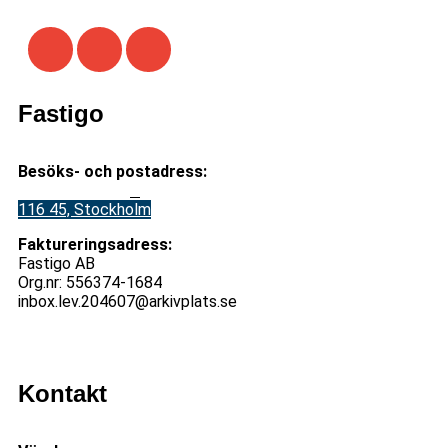
Fastigo
Besöks- och postadress:
Stadsgården 12
B
116 45, Stockholm
Faktureringsadress:
Fastigo AB
Org.nr: 556374-1684
inbox.lev.204607@arkivplats.se
Kontakt