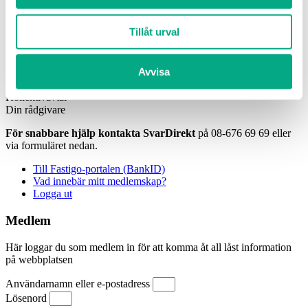
Linkedin-in
Twitter
Instagram
Facebook
Sök
Tillåt urval
Min sida
Här har vi samlat dina kollektivavtal, snabblänkar och
Avvisa
kontaktuppgifter till din personliga rådgivare
Kollektivavtal
Din rådgivare
För snabbare hjälp kontakta SvarDirekt
på 08-676 69 69 eller
via formuläret nedan.
Till Fastigo-portalen (BankID)
Vad innebär mitt medlemskap?
Logga ut
Medlem
Här loggar du som medlem in för att komma åt all låst information
på webbplatsen
Användarnamn eller e-postadress
Lösenord