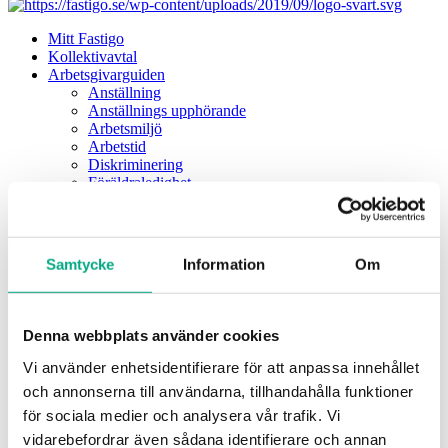
Mitt Fastigo
Kollektivavtal
Arbetsgivarguiden
Anställning
Anställnings upphörande
Arbetsmiljö
Arbetstid
Diskriminering
Föräldraledighet
Förhandling
Kollektivavtal
Lön och ersättningar
Ekonomi för arbetsgivare
Samtycke
Information
Om
Rehabilitering
Semester
Sjukdom
Lönebildning och statistik
Denna webbplats använder cookies
Tjänstledighet och permission
Blanketter och mallar
Vi använder enhetsidentifierare för att anpassa innehållet
Frågor & svar
och annonserna till användarna, tillhandahålla funktioner
Lönebildning och statistik
för sociala medier och analysera vår trafik. Vi
Statistik
Löneskola
vidarebefordrar även sådana identifierare och annan