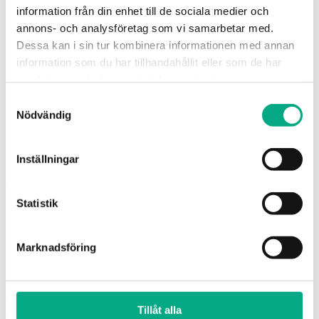
Klassigo
information från din enhet till de sociala medier och
E-utbildning: Lönekartläggning
annons- och analysföretag som vi samarbetar med.
Utbildningar
Om Fastigo
Dessa kan i sin tur kombinera informationen med annan
Bli medlem
information som du har tillhandahållit eller som de har
Om oss
samlat in när du har använt deras tjänster.
Kontakta oss
Jobba hos oss
Samtyckesval
HR-Huset
Nödvändig
Trygghetsfonderna
Press och media
Styrelse
Fastigo om: Kompetensförsörjning
Inställningar
Bli medlem!
Statistik
För allmänna frågor:
08-676 69
00,
info@fastigo.se
Marknadsföring
Arbetsgivarfrågor för medlemmar:
08-676 69
69
svardirekt@fastigo.se
Tillåt alla
Övriga kontaktvägar