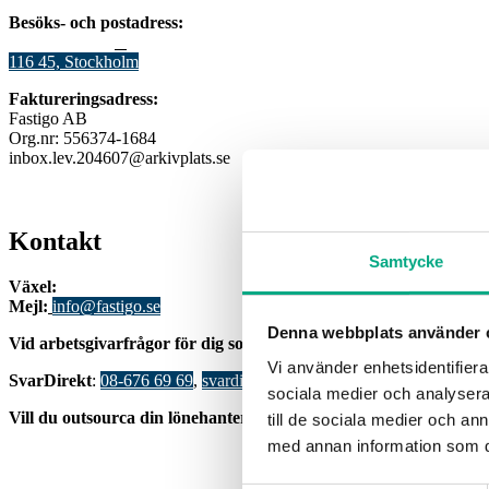
Besöks- och postadress:
Stadsgården 12
B
116 45, Stockholm
Faktureringsadress:
Fastigo AB
Org.nr: 556374-1684
inbox.lev.204607@arkivplats.se
Kontakt
Samtycke
Växel:
08-676 69 00
Mejl
:
info@fastigo.se
Denna webbplats använder 
V
id arbetsgivarfrågor för dig som är medlem:
Vi använder enhetsidentifierar
S
varDirekt
:
08-676 69 69
,
svardirekt@fastigo.se
sociala medier och analysera 
Vill du outsourca din lönehantering?
Läs mer om
HR-Huset här.
till de sociala medier och a
med annan information som du 