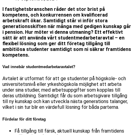
I fastighetsbranschen råder det stor brist på
kompetens, och konkurrensen om kvalificerad
arbetskraft ökar. Samtidigt står vi inför stora
generationsskiften när många med gedigen kunskap går
i pension. Hur möter vi denna utmaning? Ett effektivt
sätt är att använda vårt studentmedarbetaravtal – en
flexibel lösning som ger ditt företag tillgång till
ambitiösa studenter samtidigt som ni säkrar framtidens
kompetens.
Vad innebär studentmedarbetaravtalet?
Avtalet är utformat för att ge studenter på högskole- och
universitetsnivå eller yrkeshögskola möjlighet att arbeta
under sina studier, med arbetsuppgifter som kopplas till
deras utbildning. Samtidigt får du som arbetsgivare tillgång
till ny kunskap och kan utveckla nästa generations talanger,
vilket i sin tur blir en värdefull lösning för båda parterna.
Fördelar för ditt företag
Få tillgång till färsk, aktuell kunskap från framtidens