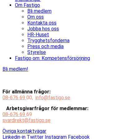
Om Fastigo
Bli medlem
Om oss
Kontakta oss
Jobba hos oss
HR-Huset
Trygghetsfonderna
Press och media
Styrelse
Fastigo om: Kompetensförsörjning
Bli medlem!
För allmänna frågor:
08-676 69
00,
info@fastigo.se
Arbetsgivarfrågor för medlemmar:
08-676 69
69
svardirekt@fastigo.se
Övriga kontaktvägar
Linkedin-in
Twitter
Instagram
Facebook