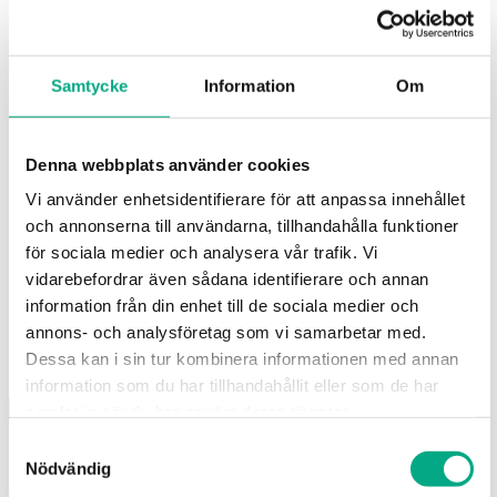
Samtycke
Information
Om
Nyheter
Nyheter
Så hanteras
Vad gäller för
Denna webbplats använder cookies
sjukdom under
ledighet kring
semestern
röda dagar?
Vi använder enhetsidentifierare för att anpassa innehållet
och annonserna till användarna, tillhandahålla funktioner
15 jun 2026
8 maj 2026
för sociala medier och analysera vår trafik. Vi
vidarebefordrar även sådana identifierare och annan
information från din enhet till de sociala medier och
Fastigo
annons- och analysföretag som vi samarbetar med.
Dessa kan i sin tur kombinera informationen med annan
Besöks- och postadress:
information som du har tillhandahållit eller som de har
Stadsgården 12
B
116 45, Stockholm
samlat in när du har använt deras tjänster.
Samtyckesval
Faktureringsadress:
Fastigo AB
Nödvändig
Org.nr: 556374-1684