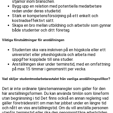
stjärnor inom branschen.
Bygg upp en relation med potentiella medarbetare
redan under deras studietid.
Stärk er kompetensförsörjning på ett enkelt och
kostnadseffektivt sätt.
Skapa en bro mellan utbildning och arbetsliv som gynnar
både studenter och ditt företag.
Viktiga förutsättningar för anställningen
Studenten ska vara inskriven på en högskola eller ett
universitet eller yrkeshögskola och arbeta med
uppgifter kopplade till sina studier.
Anställningen sker under terminstid, med en omfattning
på max 15 timmar i genomsnitt per vecka.
Vad skiljer studentmedarbetaravtalet från vanliga anställningsvillkor?
Det är inte ordinarie tjänstemannaregler som gäller för den
här anställningsformen. Du kan använda timlön som löneform
utan begränsning i tid Det finns också en annan reglering vad
gäller företrädesrätt om man har jobbat under en längre tid
och nått en viss anställningstid. Om du vill anställa personen
utanför terminstid eller öka den genomsnittliga arbetstiden