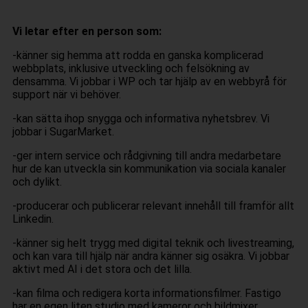
Vi letar efter en person som:
-känner sig hemma att rodda en ganska komplicerad
webbplats, inklusive utveckling och felsökning av
densamma. Vi jobbar i WP och tar hjälp av en webbyrå för
support när vi behöver.
-kan sätta ihop snygga och informativa nyhetsbrev. Vi
jobbar i SugarMarket.
-ger intern service och rådgivning till andra medarbetare
hur de kan utveckla sin kommunikation via sociala kanaler
och dylikt.
-producerar och publicerar relevant innehåll till framför allt
Linkedin.
-känner sig helt trygg med digital teknik och livestreaming,
och kan vara till hjälp när andra känner sig osäkra. Vi jobbar
aktivt med AI i det stora och det lilla.
-kan filma och redigera korta informationsfilmer. Fastigo
har en egen liten studio med kameror och bildmixer.