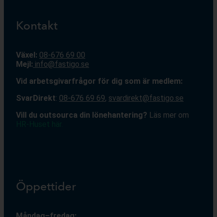
Kontakt
Växel:
08-676 69 00
Mejl
:
info@fastigo.se
V
id arbetsgivarfrågor för dig som är medlem:
S
varDirekt
:
08-676 69 69
,
svardirekt@fastigo.se
Vill du outsourca din lönehantering?
Läs mer om
HR-Huset här.
Öppettider
Måndag–fredag: