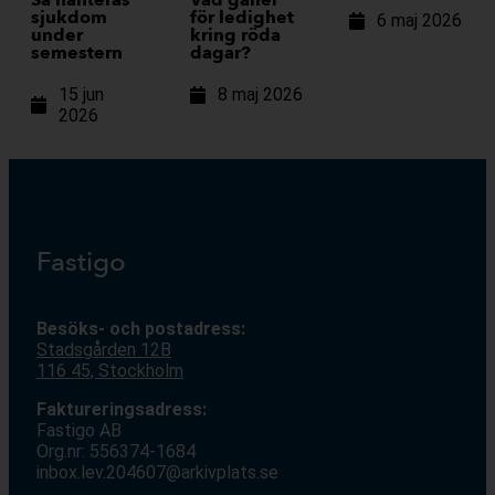
Så hanteras
Vad gäller
sjukdom
för ledighet
6 maj 2026
under
kring röda
semestern
dagar?
15 jun
8 maj 2026
2026
Fastigo
Besöks- och postadress:
Stadsgården 12
B
116 45, Stockholm
Faktureringsadress:
Fastigo AB
Org.nr: 556374-1684
inbox.lev.204607@arkivplats.se