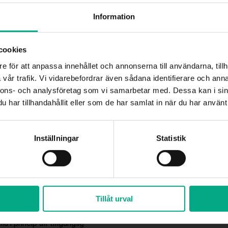
t höll med.
Information
n, och parter som tar ansvar för
cookies
dens parter själva som förhandlar
ivavtal. Under tiden som
e för att anpassa innehållet och annonserna till användarna, tillh
en. Det är det som kallas den
vår trafik. Vi vidarebefordrar även sådana identifierare och anna
Välkommen till Mitt Fastigo!
nnons- och analysföretag som vi samarbetar med. Dessa kan i sin
klara den här inflationschocken
har tillhandahållit eller som de har samlat in när du har använt 
u vet väl att du som medlem har tillgång till Fastigos nya digita
dgivningstjänst Mitt Fastigo? Klicka på rubriken i denna ruta och f
instruktionerna. Välkommen!
Inställningar
Statistik
ingarna inför avtalsrörelsen
etsmarknaden och
iter av pandemin, och kraven ökar
Tillåt urval
anette Hedberg som är
i princip all tillgänglig