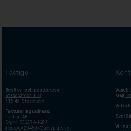
Fastigo
Kont
Besöks- och postadress:
Växel:
Stadsgården 12
B
Mejl
:
i
116 45, Stockholm
V
id ar
Faktureringsadress:
S
varDi
Fastigo AB
Org.nr: 556374-1684
Vill du
inbox.lev.204607@arkivplats.se