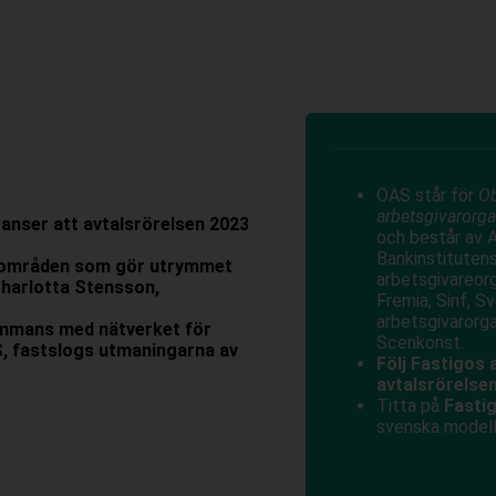
OAS står för
O
arbetsgivarorg
anser att avtalsrörelsen 2023
och består av A
Bankinstituten
är områden som gör utrymmet
arbetsgivareorg
Charlotta Stensson,
Fremia, Sinf, S
arbetsgivarorg
ammans med nätverket för
Scenkonst.
, fastslogs utmaningarna av
Följ Fastigos 
avtalsrörelse
Titta på
Fastig
svenska modell