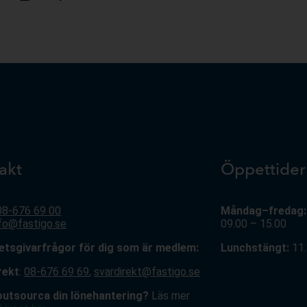
akt
Öppettider
08-676 69 00
Måndag–fredag:
nfo@fastigo.se
09.00 – 15.00
betsgivarfrågor för dig som är medlem:
Lunchstängt:
11.
rekt
:
08-676 69 69
,
svardirekt@fastigo.se
 outsourca din lönehantering?
Läs mer