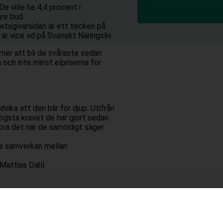
e ville ha 4,4 procent i
re bud.
tsgivarsidan är ett tecken på
 är vice vd på Svenskt Näringsliv.
mer att bli de svåraste sedan
n och inte minst elpriserna för
dvika att den blir för djup. Utifrån
ögsta kravet de har gjort sedan
göra det när de samtidigt säger
da samverkan mellan
Mattias Dahl.