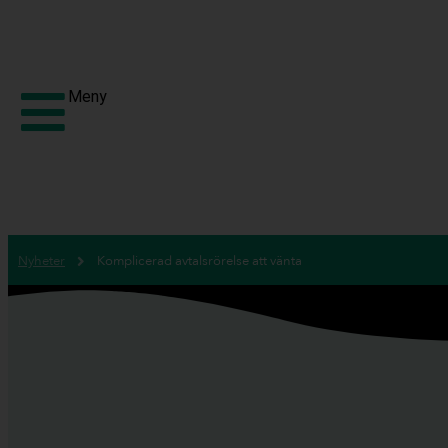
Meny
Nyheter
Komplicerad avtalsrörelse att vänta