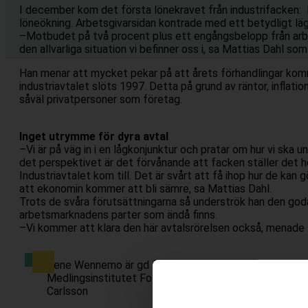
I december kom det första lönekravet från industrifacken: D
löneökning. Arbetsgivarsidan kontrade med ett betydligt läg
–Motbudet på två procent plus ett engångsbelopp från arbe
den allvarliga situation vi befinner oss i, sa Mattias Dahl som
Han menar att mycket pekar på att årets förhandlingar kom
industriavtalet slöts 1997. Detta på grund av räntor, inflatio
såväl privatpersoner som företag.
Inget utrymme för dyra avtal
–Vi är på väg in i en lågkonjunktur och pratar om hur vi ska un
det perspektivet är det förvånande att facken ställer det h
Industriavtalet kom till. Det är svårt att få ihop hur de kan 
att ekonomin kommer att bli sämre, sa Mattias Dahl.
Trots de svåra förutsättningarna så underströk han den go
arbetsmarknadens parter som ändå finns.
–Vi kommer att klara den här avtalsrörelsen också, menade 
Irene Wennemo är gd för
Medlingsinstitutet Foto: Linnea
Carlsson