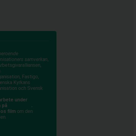
beroende
anisationers samverkan
,
rbetsgivaralliansen,
s
anisation, Fastigo,
venska Kyrkans
anisation och Svensk
arbete under
n på
Avtal2023
.
os film
om den
en.