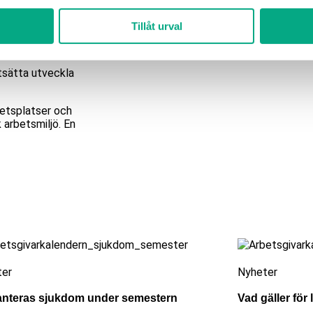
Tillåt urval
tsätta utveckla
betsplatser och
 arbetsmiljö. En
ter
Nyheter
anteras sjukdom under semestern
Vad gäller för