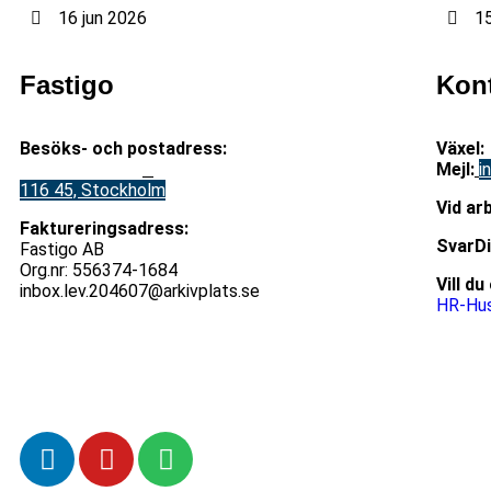
16 jun 2026
15
Fastigo
Kon
Besöks- och postadress:
Växel:
Stadsgården 12
B
Mejl
:
i
116 45, Stockholm
V
id ar
Faktureringsadress:
S
varD
Fastigo AB
Org.nr: 556374-1684
Vill d
inbox.lev.204607@arkivplats.se
HR-Hus