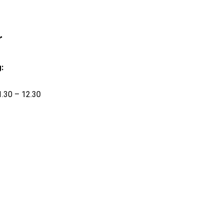
r
:
.30 – 12.30