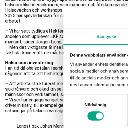
hälsoprofilsundersökningar, vaccinationer och återkommande
Hälsoveckan och workshops om diskriminering och jargong. 
2025 har självledarskap för samtliga medarbetare blivit en cen
arbetet.
– Vi har sett tydliga effekter i medarbetarundersökningar. Til
andelen som upplever LKF som en psykologiskt hälsosam arb
Samtycke
markant, säger Jörgen Ljung, HR-chef på LKF.
– Men det viktigaste är inte bara siffrorna – utan att våra m
faktiskt känner att de mår bättre och har en arbetsmiljö där 
Denna webbplats använder 
Hälsa som investering
Vi använder enhetsidentifierar
I en tid då ohälsotalen i samhället ökar menar LKF att det är v
sociala medier och analysera 
någonsin att ta ett helhetsgrepp kring arbetsmiljön.
till de sociala medier och a
– Att arbeta strukturerat med hälsa är inte bara en väg till m
med annan information som du 
sjukfrånvaro och ökad trivsel, det är också en långsiktig inves
människor och verksamhet, säger Petra Venebrand.
Samtyckesval
– Vi ser hur engagemanget växer när chefer och medarbetar
Nödvändig
driver initiativ, till exempel gemensamma lopp, friskvårdsakti
satsningar på balans i vardagen.
Längst bak Johan Mann och Victoria