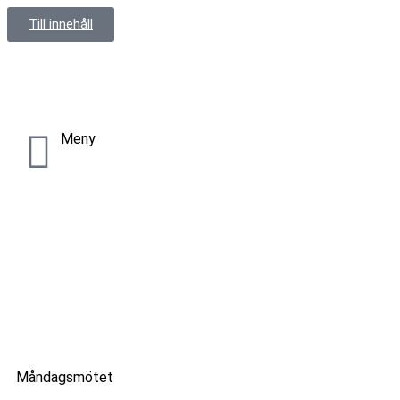
Till innehåll
Meny
Nyheter
LKF satsar på självledarskap
Måndagsmötet