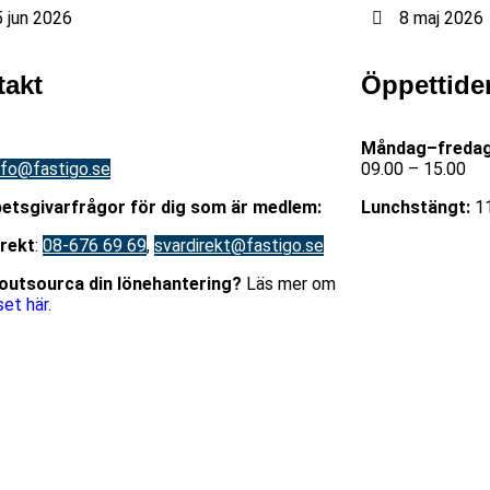
 jun 2026
8 maj 2026
takt
Öppettide
08-676 69 00
Måndag–fredag
nfo@fastigo.se
09.00 – 15.00
betsgivarfrågor för dig som är medlem:
Lunchstängt:
11
irekt
:
08-676 69 69
,
svardirekt@fastigo.se
u outsourca din lönehantering?
Läs mer om
et här.