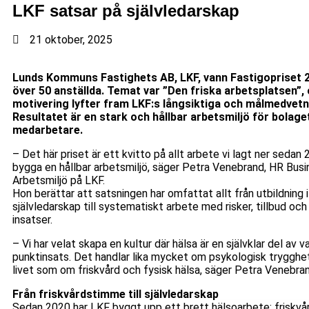
LKF satsar på självledarskap
21 oktober, 2025
Lunds Kommuns Fastighets AB, LKF, vann Fastigopriset 2
över 50 anställda. Temat var ”Den friska arbetsplatsen”, 
motivering lyfter fram LKF:s långsiktiga och målmedvetn
Resultatet är en stark och hållbar arbetsmiljö för bolag
medarbetare.
– Det här priset är ett kvitto på allt arbete vi lagt ner sedan 
bygga en hållbar arbetsmiljö, säger Petra Venebrand, HR Busi
Arbetsmiljö på LKF.
Hon berättar att satsningen har omfattat allt från utbildning 
självledarskap till systematiskt arbete med risker, tillbud o
insatser.
– Vi har velat skapa en kultur där hälsa är en självklar del av v
punktinsats. Det handlar lika mycket om psykologisk trygghet
livet som om friskvård och fysisk hälsa, säger Petra Venebran
Från friskvårdstimme till självledarskap
Sedan 2020 har LKF byggt upp ett brett hälsoarbete: friskvår