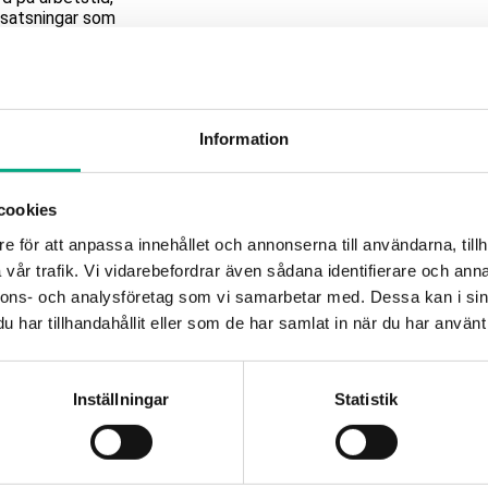
 satsningar som
Under 2024 och
tral del i
l exempel har
etsplats ökat
Information
edarbetare
de kan utvecklas.
cookies
e för att anpassa innehållet och annonserna till användarna, tillh
iktigare än
vår trafik. Vi vidarebefordrar även sådana identifierare och anna
nnons- och analysföretag som vi samarbetar med. Dessa kan i sin
inskad
har tillhandahållit eller som de har samlat in när du har använt 
tering i både
e tillsammans
Inställningar
Statistik
viteter och