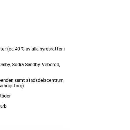
r (ca 40 % av alla hyresrätter i
Dalby, Södra Sandby, Veberöd,
boenden samt stadsdelscentrum
Karhögstorg)
städer
 arb