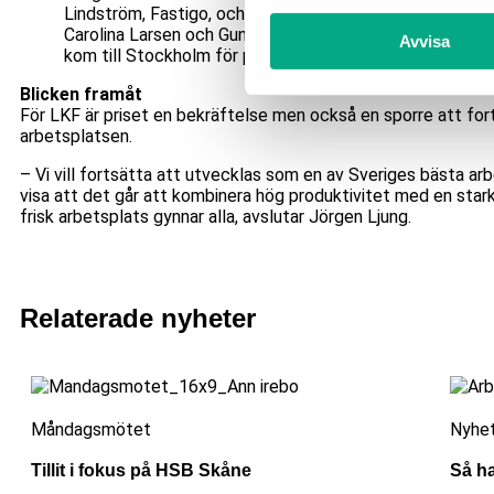
Lindström, Fastigo, och två glada LKF:are,
Carolina Larsen och Gunilla Flygare som
Avvisa
kom till Stockholm för prisutdelning.
Blicken framåt
För LKF är priset en bekräftelse men också en sporre att for
arbetsplatsen.
– Vi vill fortsätta att utvecklas som en av Sveriges bästa ar
visa att det går att kombinera hög produktivitet med en stark
frisk arbetsplats gynnar alla, avslutar Jörgen Ljung.
Relaterade nyheter
Måndagsmötet
Nyhe
Tillit i fokus på HSB Skåne
Så h