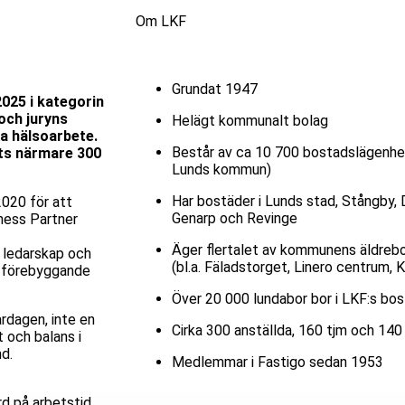
Om LKF
Grundat 1947
025 i kategorin
och juryns
Helägt kommunalt bolag
a hälsoarbete.
Består av ca 10 700 bostadslägenhete
ets närmare 300
Lunds kommun)
Har bostäder i Lunds stad, Stångby, 
2020 för att
Genarp och Revinge
ness Partner
Äger flertalet av kommunens äldre
i ledarskap och
(bl.a. Fäladstorget, Linero centrum, 
ch förebyggande
Över 20 000 lundabor bor i LKF:s bo
ardagen, inte en
Cirka 300 anställda, 160 tjm och 140
 och balans i
d.
Medlemmar i Fastigo sedan 1953
d på arbetstid,