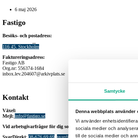
6 maj 2026
Fastigo
Besöks- och postadress:
Stadsgården 12
B
116 45, Stockholm
Faktureringsadress:
Fastigo AB
Org.nr: 556374-1684
inbox.lev.204607@arkivplats.se
Samtycke
Kontakt
Växel:
08-676 69 00
Denna webbplats använder 
Mejl
:
info@fastigo.se
Vi använder enhetsidentifierar
V
id arbetsgivarfrågor för dig som är medlem:
sociala medier och analysera 
till de sociala medier och a
S
varDirekt
:
08-676 69 69
,
svardirekt@fastigo.se