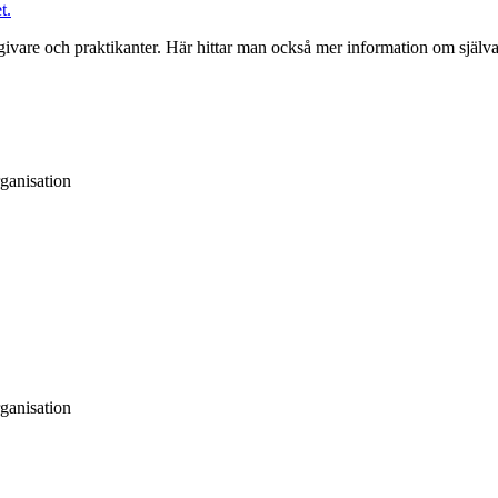
t.
givare och praktikanter. Här hittar man också mer information om själ
rganisation
rganisation