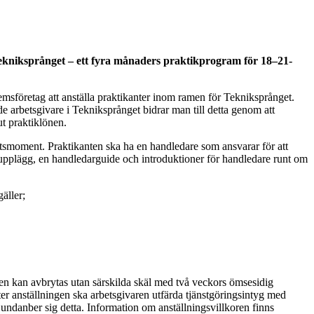
 Tekniksprånget – ett fyra månaders praktikprogram för 18–21-
emsföretag att anställa praktikanter inom ramen för Tekniksprånget.
 arbetsgivare i Tekniksprånget bidrar man till detta genom att
ut praktiklönen.
tsmoment. Praktikanten ska ha en handledare som ansvarar för att
mupplägg, en handledarguide och introduktioner för handledare runt om
äller;
ngen kan avbrytas utan särskilda skäl med två veckors ömsesidig
r anställningen ska arbetsgivaren utfärda tjänstgöringsintyg med
t undanber sig detta. Information om anställningsvillkoren finns