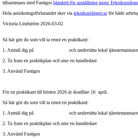
tillsammans med Fastigos
blankett för anställning inom Tekniksprånge
Hela ansökningsförfarandet sker via
tekniksprånget.se
för både arbets
Victoria Lindström 2026-03-02
Så här gör du som vill ta emot en praktikant:
1. Anmäl dig på
Tekniksprånget
och underrätta lokal tjänstemannao
2. Ta fram en praktikplan och utse en handledare
3. Använd Fastigos
anställningsblankett för Tekniksprånge
t
För en praktikant till hösten 2026 är deadline 16 april.
Så här gör du som vill ta emot en praktikant:
1. Anmäl dig på
Tekniksprånget
och underrätta lokal tjänstemannao
2. Ta fram en praktikplan och utse en handledare
3. Använd Fastigos
anställningsblankett för Tekniksprånge
t