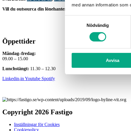
med annan information som du 
Vill du outsourca din lönehantering?
Läs mer om
HR-Huset här.
Samtyckesval
Nödvändig
Öppettider
Måndag–fredag:
09.00 – 15.00
Avvisa
Lunchstängt:
11.30 – 12.30
Linkedin-in
Youtube
Spotify
Copyright 2026 Fastigo
Inställningar för Cookies
Cookiepolicy