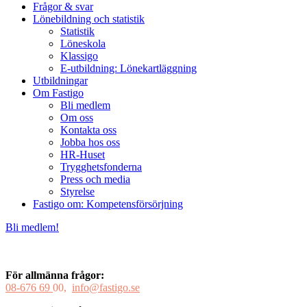
Frågor & svar
Lönebildning och statistik
Statistik
Löneskola
Klassigo
E-utbildning: Lönekartläggning
Utbildningar
Om Fastigo
Bli medlem
Om oss
Kontakta oss
Jobba hos oss
HR-Huset
Trygghetsfonderna
Press och media
Styrelse
Fastigo om: Kompetensförsörjning
Bli medlem!
För allmänna frågor:
08-676 69
00,
info@fastigo.se