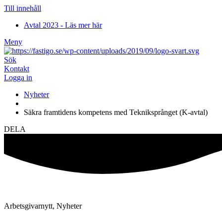
Till innehåll
Avtal 2023 - Läs mer här
Meny
Sök
Kontakt
Logga in
Nyheter
Säkra framtidens kompetens med Tekniksprånget (K-avtal)
DELA
Arbetsgivarnytt
,
Nyheter