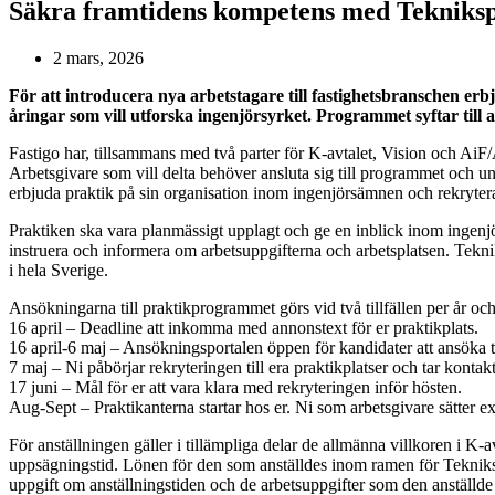
Säkra framtidens kompetens med Tekniksp
2 mars, 2026
För att introducera nya arbetstagare till fastighetsbranschen e
åringar som vill utforska ingenjörsyrket. Programmet syftar till
Fastigo har, tillsammans med två parter för K-avtalet, Vision och AiF
Arbetsgivare som vill delta behöver ansluta sig till programmet och u
erbjuda praktik på sin organisation inom ingenjörsämnen och rekrytera t
Praktiken ska vara planmässigt upplagt och ge en inblick inom ingenj
instruera och informera om arbetsuppgifterna och arbetsplatsen. Tekn
i hela Sverige.
Ansökningarna till praktikprogrammet görs vid två tillfällen per år och
16 april – Deadline att inkomma med annonstext för er praktikplats.
16 april-6 maj – Ansökningsportalen öppen för kandidater att ansöka ti
7 maj – Ni påbörjar rekryteringen till era praktikplatser och tar kontak
17 juni – Mål för er att vara klara med rekryteringen inför hösten.
Aug-Sept – Praktikanterna startar hos er. Ni som arbetsgivare sätter e
För anställningen gäller i tillämpliga delar de allmänna villkoren i K
uppsägningstid. Lönen för den som anställdes inom ramen för Tekniksp
uppgift om anställningstiden och de arbetsuppgifter som den anställde u