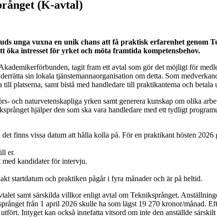
rånget (K-avtal)
rbjuds unga vuxna en unik chans att få praktisk erfarenhet genom
 att öka intresset för yrket och möta framtida kompetensbehov.
/Akademikerförbunden, tagit fram ett avtal som gör det möjligt för medl
nderrätta sin lokala tjänstemannaorganisation om detta. Som medverkande
ill platserna, samt bistå med handledare till praktikanterna och betala 
örs- och naturvetenskapliga yrken samt generera kunskap om olika arbe
iksprånget hjälper den som ska vara handledare med ett tydligt progra
 det finns vissa datum att hålla kolla på. För en praktikant hösten 2026 g
ll er.
t med kandidater för intervju.
xakt startdatum och praktiken pågår i fyra månader och är på heltid.
-avtalet samt särskilda villkor enligt avtal om Tekniksprånget. Anställni
rånget från 1 april 2026 skulle ha som lägst 19 270 kronor/månad. Efte
tfört. Intyget kan också innefatta vitsord om inte den anställde särskil