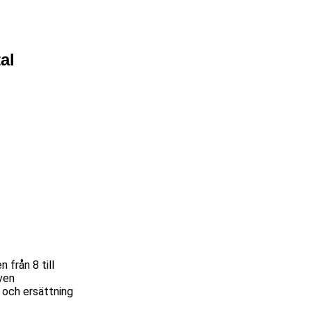
al
 från 8 till
ven
 och ersättning