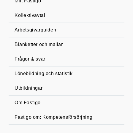
Mitt Fastigo
A
S
B
Kollektivavtal
A
L
Arbetsgivarguiden
A
K
K
Blanketter och mallar
A
E
J
Frågor & svar
D
Lönebildning och statistik
F
T
Utbildningar
F
P
Om Fastigo
K
S
Fastigo om: Kompetensförsörjning
L
E