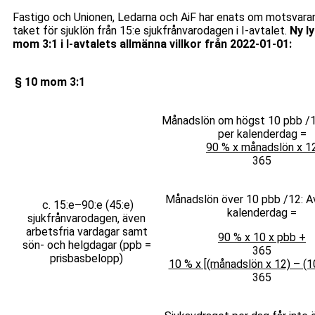
Fastigo och Unionen, Ledarna och AiF har enats om motsvara
taket för sjuklön från 15:e sjukfrånvarodagen i I-avtalet.
Ny ly
mom 3:1 i I-avtalets allmänna villkor från 2022-01-01:
§ 10 mom 3:1
Månadslön om högst 10 pbb /1
per kalenderdag =
90 % x månadslön x 1
365
Månadslön över 10 pbb /12: A
c. 15:e–90:e (45:e)
kalenderdag =
sjukfrånvarodagen, även
arbetsfria vardagar samt
90 % x 10 x pbb +
sön- och helgdagar (ppb =
365
prisbasbelopp)
10 % x [(månadslön x 12) – (1
365