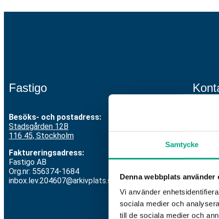
Fastigo
Kont
Besöks- och postadress:
Växel:
Stadsgården 12
B
Mejl
:
i
116 45, Stockholm
V
id ar
Samtycke
Faktureringsadress:
S
varDi
Fastigo AB
Org.nr: 556374-1684
Denna webbplats använder 
Vill du
inbox.lev.204607@arkivplats.se
om
HR-
Vi använder enhetsidentifierar
sociala medier och analysera 
till de sociala medier och a