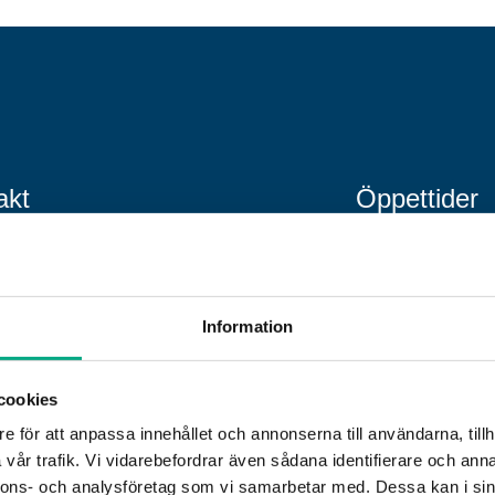
akt
Öppettider
08-676 69 00
Måndag–fredag:
nfo@fastigo.se
09.00 – 15.00
betsgivarfrågor för dig som är medlem:
Lunchstängt:
11.
Information
rekt
:
08-676 69 69
,
svardirekt@fastigo.se
cookies
 outsourca din lönehantering?
Läs mer
Huset här.
e för att anpassa innehållet och annonserna till användarna, tillh
vår trafik. Vi vidarebefordrar även sådana identifierare och anna
nnons- och analysföretag som vi samarbetar med. Dessa kan i sin