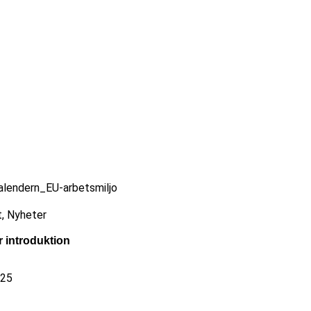
t
,
Nyheter
er introduktion
025