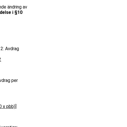
nde ändring av
delse i §10
2: Avdrag
2
vdrag per
0 x pbb)]