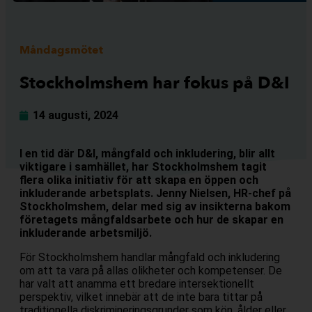
Måndagsmötet
Stockholmshem har fokus på D&I
14 augusti, 2024
I en tid där D&I, mångfald och inkludering, blir allt
viktigare i samhället, har Stockholmshem tagit
flera olika initiativ för att skapa en öppen och
inkluderande arbetsplats. Jenny Nielsen, HR-chef på
Stockholmshem, delar med sig av insikterna bakom
företagets mångfaldsarbete och hur de skapar en
inkluderande arbetsmiljö.
För Stockholmshem handlar mångfald och inkludering
om att ta vara på allas olikheter och kompetenser. De
har valt att anamma ett bredare intersektionellt
perspektiv, vilket innebär att de inte bara tittar på
traditionella diskrimineringsgrunder som kön, ålder eller