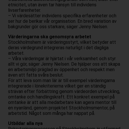
etnicitet, utan även tar hänsyn till individens
livserfarenheter.
– Vi värdesätter individens specifika erfarenheter och
ser hur de berikar vår organisation. En bred variation av
bakgrunder gör oss starkare, säger Jenny Nielsen.
Värderingarna ska genomsyra arbetet
Stockholmshem är värderingsstyrt, vilket betyder att
deras värdegrund integreras naturligt i det dagliga
arbetet.
– Våra värderingar är hjärtat i vår verksamhet och styr
allt vi gör, säger Jenny Nielsen. De hjälper oss att skapa
en arbetsmiljö präglad av öppenhet och respekt men
även att fatta svåra beslut.
För att leva som man lär är till exempel värderingarna
integrerade i lönekriterierna vilket ger en ständig
strävan efter förbättring genom värdeorden utveckling,
omtanke och handlingskraft. Ett konkret exempel på
omtanke är att alla medarbetare kan agera mentor till
en nyanländ, genom projektet Stockholmsmentor, på
arbetstid. Något som många har nappat på.
Utbildar alla nya
Rekryteringsprocessen på Stockholmshem är utformad