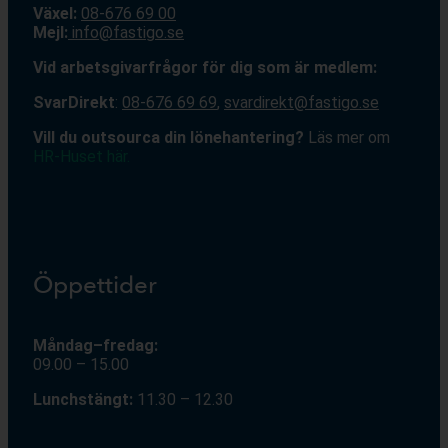
Växel:
08-676 69 00
Mejl
:
info@fastigo.se
V
id arbetsgivarfrågor för dig som är medlem:
S
varDirekt
:
08-676 69 69
,
svardirekt@fastigo.se
Vill du outsourca din lönehantering?
Läs mer om
HR-Huset här.
Öppettider
Måndag–fredag:
09.00 – 15.00
Lunchstängt:
11.30 – 12.30