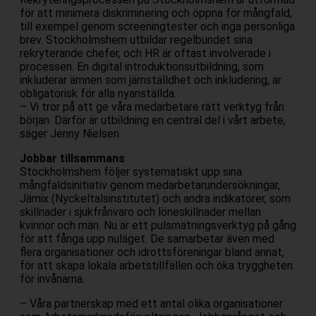
för att minimera diskriminering och öppna för mångfald,
till exempel genom screeningtester och inga personliga
brev. Stockholmshem utbildar regelbundet sina
rekryterande chefer, och HR är oftast involverade i
processen. En digital introduktionsutbildning, som
inkluderar ämnen som jämställdhet och inkludering, är
obligatorisk för alla nyanställda.
– Vi tror på att ge våra medarbetare rätt verktyg från
början. Därför är utbildning en central del i vårt arbete,
säger Jenny Nielsen.
Jobbar tillsammans
Stockholmshem följer systematiskt upp sina
mångfaldsinitiativ genom medarbetarundersökningar,
Jämix (Nyckeltalsinstitutet) och andra indikatorer, som
skillnader i sjukfrånvaro och löneskillnader mellan
kvinnor och män. Nu är ett pulsmätningsverktyg på gång
för att fånga upp nuläget. De samarbetar även med
flera organisationer och idrottsföreningar bland annat,
för att skapa lokala arbetstillfällen och öka tryggheten
för invånarna.
– Våra partnerskap med ett antal olika organisationer