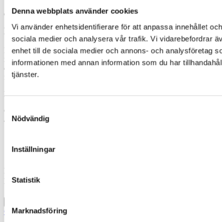
Denna webbplats använder cookies
Vi använder enhetsidentifierare för att anpassa innehållet och
Logga in
sociala medier och analysera vår trafik. Vi vidarebefordrar ä
För att komma åt denna
information behöver ditt företag vara
enhet till de sociala medier och annons- och analysföretag 
medlem i Fastigo
.Om du redan är inloggad och ändå inte kommer åt
informationen med annan information som du har tillhandahåll
ett visst material är det för att du saknar behörighet till den sidan eller
tjänster.
filen.
Du loggar in med din e-postadress och lösenord.
Samtyckesval
Om du inte loggat in tidigare behöver du skapa ett lösenord genom
Nödvändig
att följa ”Glömt ditt lösenord”-länken nedan.
Inställningar
Din e-postadress
Statistik
Lösenord
Kom ihåg mig
Logga in
Marknadsföring
Glömt ditt lösenord?