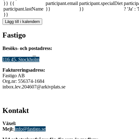
}} {{
participant.email
participant.specialDiet
partici
participant.lastName
}}
}}
? 'Ja' : 
}}
Lägg till i kalendern
Fastigo
Besöks- och postadress:
Stadsgården 12
B
116 45, Stockholm
Faktureringsadress:
Fastigo AB
Org.nr: 556374-1684
inbox.lev.204607@arkivplats.se
Kontakt
Växel:
08-676 69 00
Mejl
:
info@fastigo.se