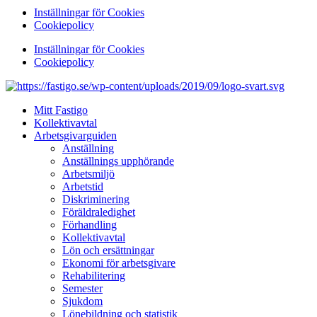
Inställningar för Cookies
Cookiepolicy
Inställningar för Cookies
Cookiepolicy
Mitt Fastigo
Kollektivavtal
Arbetsgivarguiden
Anställning
Anställnings upphörande
Arbetsmiljö
Arbetstid
Diskriminering
Föräldraledighet
Förhandling
Kollektivavtal
Lön och ersättningar
Ekonomi för arbetsgivare
Rehabilitering
Semester
Sjukdom
Lönebildning och statistik