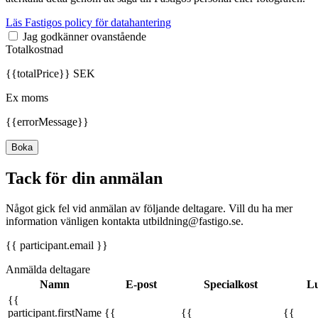
Läs Fastigos policy för datahantering
Jag godkänner ovanstående
Totalkostnad
{{totalPrice}} SEK
Ex moms
{{errorMessage}}
Boka
Tack för din anmälan
Något gick fel vid anmälan av följande deltagare. Vill du ha mer
information vänligen kontakta utbildning@fastigo.se.
{{ participant.email }}
Anmälda deltagare
Namn
E-post
Specialkost
Lu
{{
participant.firstName
{{
{{
{{