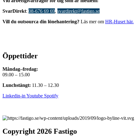
V
id arbetsgivarfrågor för dig som är medlem:
S
varDirekt
:
08-676 69 69
,
svardirekt@fastigo.se
Vill du outsourca din lönehantering?
Läs mer om
HR-Huset här.
Öppettider
Måndag–fredag:
09.00 – 15.00
Lunchstängt:
11.30 – 12.30
Linkedin-in
Youtube
Spotify
Copyright 2026 Fastigo