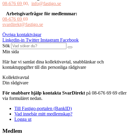
08-676 69
00,
info@fastigo.se
Arbetsgivarfrågor för medlemmar:
08-676 69
69
svardirekt@fastigo.se
Övriga kontaktvägar
Linkedin-in
Twitter
Instagram
Facebook
Sök
Min sida
Här har vi samlat dina kollektivavtal, snabblänkar och
kontaktuppgifter till din personliga rådgivare
Kollektivavtal
Din rådgivare
För snabbare hjälp kontakta SvarDirekt
på 08-676 69 69 eller
via formuläret nedan.
Till Fastigo-portalen (BankID)
Vad innebär mitt medlemskap?
Logga ut
Medlem