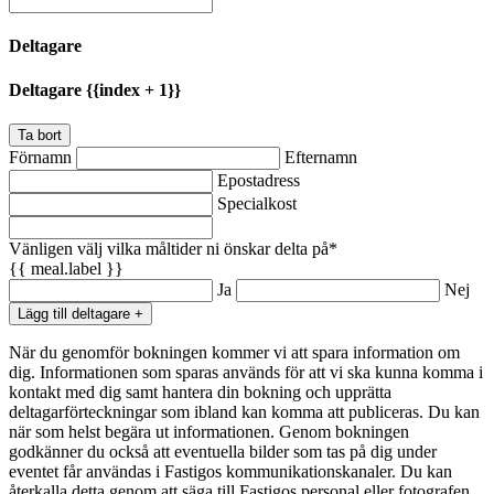
Deltagare
Deltagare {{index + 1}}
Ta bort
Förnamn
Efternamn
Epostadress
Specialkost
Vänligen välj vilka måltider ni önskar delta på*
{{ meal.label }}
Ja
Nej
Lägg till deltagare +
När du genomför bokningen kommer vi att spara information om
dig. Informationen som sparas används för att vi ska kunna komma i
kontakt med dig samt hantera din bokning och upprätta
deltagarförteckningar som ibland kan komma att publiceras. Du kan
när som helst begära ut informationen. Genom bokningen
godkänner du också att eventuella bilder som tas på dig under
eventet får användas i Fastigos kommunikationskanaler. Du kan
återkalla detta genom att säga till Fastigos personal eller fotografen.