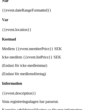
När
{{event.dateRangeFormatted}}
Var
{{event.location}}
Kostnad
Medlem {{event.memberPrice}} SEK
Icke-medlem {{event.listPrice}} SEK
(Endast för icke-medlemmar)
(Endast för medlemsföretag)
Information
{{event.description}}
Sista registreringsdagen har passerat.
Kontakta utbildning@fastigo.se för mer information.