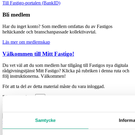
Till Fastigo-portalen (BankID)
Bli medlem
Har du inget konto? Som medlem omfattas du av Fastigos
heltäckande och branschanpassade kollektivavtal.
Läs mer om medlemskap
Välkommen till Mitt Fastigo!
Du vet väl att du som medlem har tillgång till Fastigos nya digitala
rådgivningstjänst Mitt Fastigo? Klicka på rubriken i denna ruta och
följ instruktionerna. Välkommen!
För att ta del av detta material måste du vara inloggad.
Din e-postadress
Lösenord
Kom ihåg mig
Logga in
Samtycke
Informa
Glömt ditt lösenord?
Är du eller ditt företag inte medlem?
Läs mer och bli medlem här!