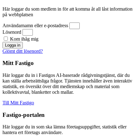
Här loggar du som medlem in för att komma åt all låst information
på webbplatsen
Användarnamn eller e-postadress
Lösenord
Kom ihåg mig
Logga in
Glömt ditt lösenord?
Mitt Fastigo
Här loggar du in i Fastigos AI-baserade rådgivningstjänst, där du
kan ställa arbetsrättsliga frågor. Tjänsten innehåller även interaktiv
statistik, en översikt över ditt medlemskap och material som
kollektivavtal, blanketter och mallar.
Till Mitt Fastigo
Fastigo-portalen
Här loggar du in som ska lämna företagsuppgifter, statistik eller
hantera ert företags användare.