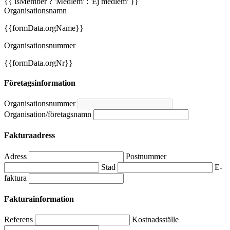
{{ isMember ? 'Medlem' : 'Ej medlem' }}
Organisationsnamn
{{formData.orgName}}
Organisationsnummer
{{formData.orgNr}}
Företagsinformation
Organisationsnummer
Organisation/företagsnamn
Fakturaadress
Adress
Postnummer
Stad
E-
faktura
Fakturainformation
Referens
Kostnadsställe