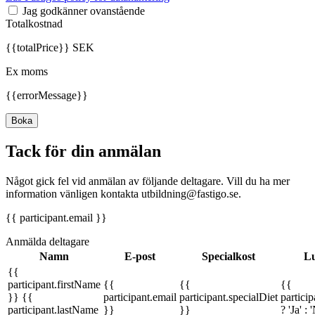
Jag godkänner ovanstående
Totalkostnad
{{totalPrice}} SEK
Ex moms
{{errorMessage}}
Boka
Tack för din anmälan
Något gick fel vid anmälan av följande deltagare. Vill du ha mer
information vänligen kontakta utbildning@fastigo.se.
{{ participant.email }}
Anmälda deltagare
Namn
E-post
Specialkost
Lu
{{
participant.firstName
{{
{{
{{
}} {{
participant.email
participant.specialDiet
partici
participant.lastName
}}
}}
? 'Ja' : 