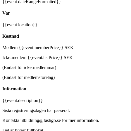
{{event.dateRangeFormatted}}
Var
{{event.location}}
Kostnad
Medlem {{event.memberPrice}} SEK
Icke-medlem {{event.listPrice}} SEK
(Endast för icke-medlemmar)
(Endast för medlemsföretag)
Information
{{event.description}}
Sista registreringsdagen har passerat.
Kontakta utbildning@fastigo.se för mer information.
Det är tyvärr fullbokat.