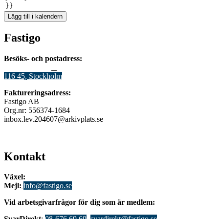
}}
Lägg till i kalendern
Fastigo
Besöks- och postadress:
Stadsgården 12
B
116 45, Stockholm
Faktureringsadress:
Fastigo AB
Org.nr: 556374-1684
inbox.lev.204607@arkivplats.se
Kontakt
Växel:
08-676 69 00
Mejl
:
info@fastigo.se
V
id arbetsgivarfrågor för dig som är medlem:
S
varDirekt
:
08-676 69 69
,
svardirekt@fastigo.se