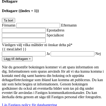
Deltagare
Deltagare {{index + 1}}
Ta bort
Förnamn
Efternamn
Epostadress
Specialkost
Vänligen välj vilka måltider ni önskar delta på*
{{ meal.label }}
Ja
Nej
Lägg till deltagare +
När du genomför bokningen kommer vi att spara information om
dig. Informationen som sparas används för att vi ska kunna komma i
kontakt med dig samt hantera din bokning och upprätta
deltagarförteckningar som ibland kan komma att publiceras. Du kan
när som helst begära ut informationen. Genom bokningen
godkänner du också att eventuella bilder som tas på dig under
eventet får användas i Fastigos kommunikationskanaler. Du kan
återkalla detta genom att säga till Fastigos personal eller fotografen.
Läs Fastigos policy för datahantering