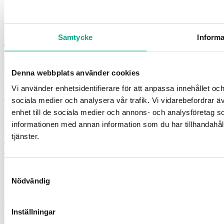
Inställningar för Cookies
Cookiepolicy
Samtycke
Informa
Logga in
Denna webbplats använder cookies
För att komma åt denna
information behöver ditt företag vara
Vi använder enhetsidentifierare för att anpassa innehållet och
medlem i Fastigo
.Om du redan är inloggad och ändå inte kommer åt
ett visst material är det för att du saknar behörighet till den sidan eller
sociala medier och analysera vår trafik. Vi vidarebefordrar ä
filen.
enhet till de sociala medier och annons- och analysföretag 
informationen med annan information som du har tillhandahåll
Du loggar in med din e-postadress och lösenord.
tjänster.
Om du inte loggat in tidigare behöver du skapa ett lösenord genom
att följa ”Glömt ditt lösenord”-länken nedan.
Samtyckesval
Nödvändig
Din e-postadress
Inställningar
Lösenord