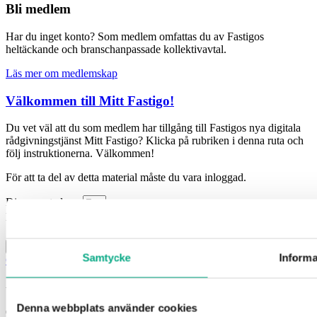
Bli medlem
Har du inget konto? Som medlem omfattas du av Fastigos
heltäckande och branschanpassade kollektivavtal.
Läs mer om medlemskap
Välkommen till Mitt Fastigo!
Du vet väl att du som medlem har tillgång till Fastigos nya digitala
rådgivningstjänst Mitt Fastigo? Klicka på rubriken i denna ruta och
följ instruktionerna. Välkommen!
För att ta del av detta material måste du vara inloggad.
Din e-postadress
Lösenord
Kom ihåg mig
Logga in
Samtycke
Informa
Glömt ditt lösenord?
Är du eller ditt företag inte medlem?
Läs mer och bli medlem här!
Denna webbplats använder cookies