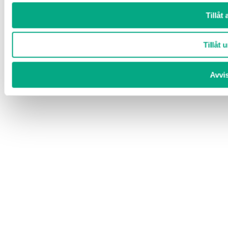
Tillåt 
Tillåt u
Avvi