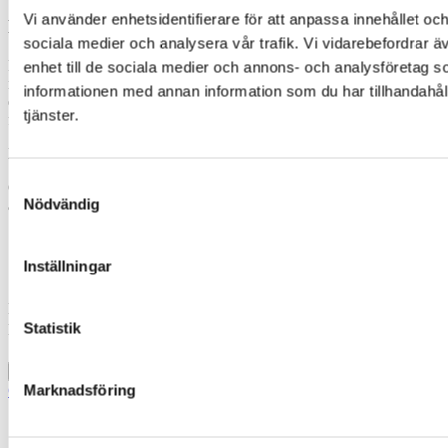
Vi använder enhetsidentifierare för att anpassa innehållet och
Logga in
sociala medier och analysera vår trafik. Vi vidarebefordrar ä
För att komma åt denna
information behöver ditt företag vara
enhet till de sociala medier och annons- och analysföretag 
medlem i Fastigo
.Om du redan är inloggad och ändå inte kommer åt
informationen med annan information som du har tillhandahåll
ett visst material är det för att du saknar behörighet till den sidan eller
tjänster.
filen.
Du loggar in med din e-postadress och lösenord.
Samtyckesval
Om du inte loggat in tidigare behöver du skapa ett lösenord genom
Nödvändig
att följa ”Glömt ditt lösenord”-länken nedan.
Inställningar
Din e-postadress
Statistik
Lösenord
Kom ihåg mig
Logga in
Marknadsföring
Glömt ditt lösenord?