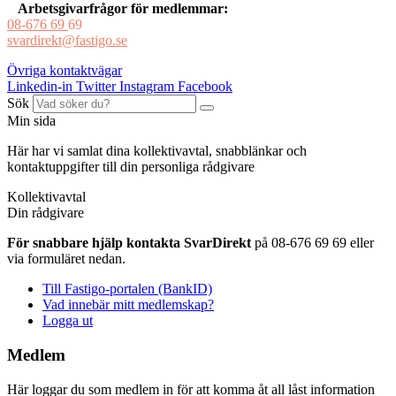
Arbetsgivarfrågor för medlemmar:
08-676 69
69
svardirekt@fastigo.se
Övriga kontaktvägar
Linkedin-in
Twitter
Instagram
Facebook
Sök
Min sida
Här har vi samlat dina kollektivavtal, snabblänkar och
kontaktuppgifter till din personliga rådgivare
Kollektivavtal
Din rådgivare
För snabbare hjälp kontakta SvarDirekt
på 08-676 69 69 eller
via formuläret nedan.
Till Fastigo-portalen (BankID)
Vad innebär mitt medlemskap?
Logga ut
Medlem
Här loggar du som medlem in för att komma åt all låst information