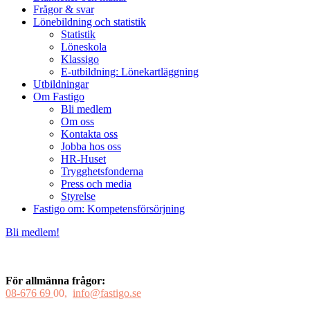
Frågor & svar
Lönebildning och statistik
Statistik
Löneskola
Klassigo
E-utbildning: Lönekartläggning
Utbildningar
Om Fastigo
Bli medlem
Om oss
Kontakta oss
Jobba hos oss
HR-Huset
Trygghetsfonderna
Press och media
Styrelse
Fastigo om: Kompetensförsörjning
Bli medlem!
För allmänna frågor:
08-676 69
00,
info@fastigo.se