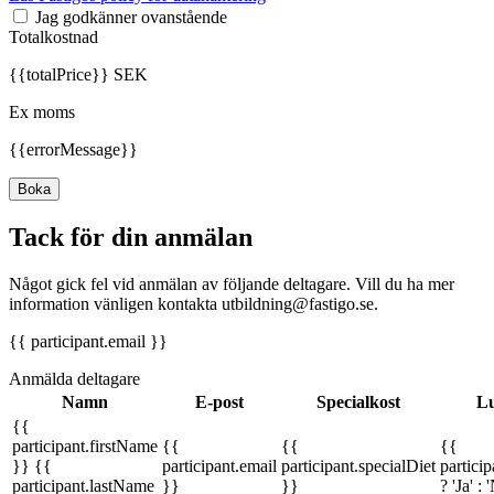
Jag godkänner ovanstående
Totalkostnad
{{totalPrice}} SEK
Ex moms
{{errorMessage}}
Boka
Tack för din anmälan
Något gick fel vid anmälan av följande deltagare. Vill du ha mer
information vänligen kontakta utbildning@fastigo.se.
{{ participant.email }}
Anmälda deltagare
Namn
E-post
Specialkost
Lu
{{
participant.firstName
{{
{{
{{
}} {{
participant.email
participant.specialDiet
partici
participant.lastName
}}
}}
? 'Ja' : 