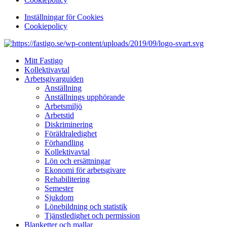
Inställningar för Cookies
Cookiepolicy
Mitt Fastigo
Kollektivavtal
Arbetsgivarguiden
Anställning
Anställnings upphörande
Arbetsmiljö
Arbetstid
Diskriminering
Föräldraledighet
Förhandling
Kollektivavtal
Lön och ersättningar
Ekonomi för arbetsgivare
Rehabilitering
Semester
Sjukdom
Lönebildning och statistik
Tjänstledighet och permission
Blanketter och mallar