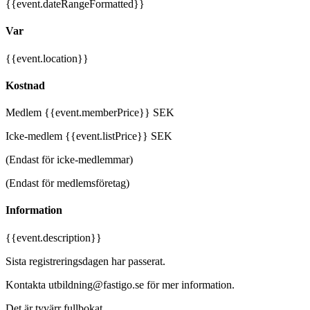
{{event.dateRangeFormatted}}
Var
{{event.location}}
Kostnad
Medlem {{event.memberPrice}} SEK
Icke-medlem {{event.listPrice}} SEK
(Endast för icke-medlemmar)
(Endast för medlemsföretag)
Information
{{event.description}}
Sista registreringsdagen har passerat.
Kontakta utbildning@fastigo.se för mer information.
Det är tyvärr fullbokat.