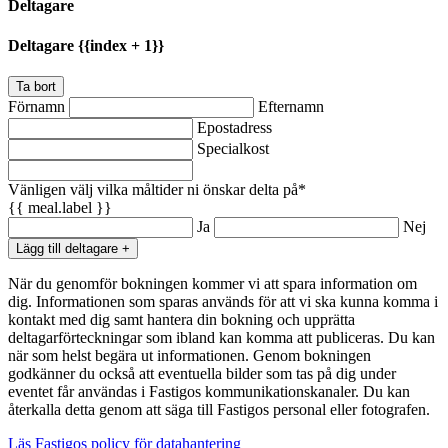
Deltagare
Deltagare {{index + 1}}
Ta bort
Förnamn
Efternamn
Epostadress
Specialkost
Vänligen välj vilka måltider ni önskar delta på*
{{ meal.label }}
Ja
Nej
Lägg till deltagare +
När du genomför bokningen kommer vi att spara information om
dig. Informationen som sparas används för att vi ska kunna komma i
kontakt med dig samt hantera din bokning och upprätta
deltagarförteckningar som ibland kan komma att publiceras. Du kan
när som helst begära ut informationen. Genom bokningen
godkänner du också att eventuella bilder som tas på dig under
eventet får användas i Fastigos kommunikationskanaler. Du kan
återkalla detta genom att säga till Fastigos personal eller fotografen.
Läs Fastigos policy för datahantering