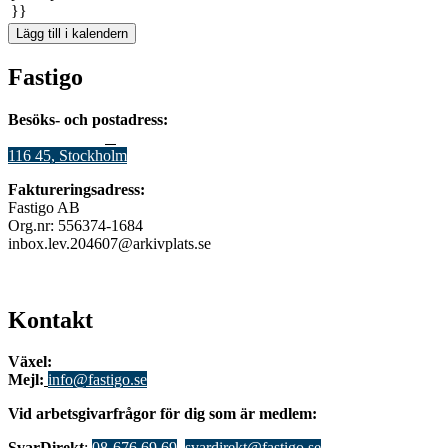
}}
Lägg till i kalendern
Fastigo
Besöks- och postadress:
Stadsgården 12
B
116 45, Stockholm
Faktureringsadress:
Fastigo AB
Org.nr: 556374-1684
inbox.lev.204607@arkivplats.se
Kontakt
Växel:
08-676 69 00
Mejl
:
info@fastigo.se
V
id arbetsgivarfrågor för dig som är medlem:
S
varDirekt
:
08-676 69 69
,
svardirekt@fastigo.se