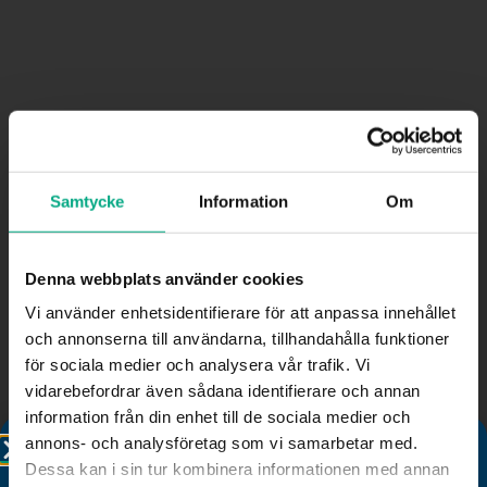
Kostnad
Medlem SEK
Icke-medlem SEK
Information
Samtycke
Information
Om
Organisationsnummer
Om företaget är medlem hämtas uppgifterna
Denna webbplats använder cookies
automatiskt.
Organisationsnummer
Vi använder enhetsidentifierare för att anpassa innehållet
och annonserna till användarna, tillhandahålla funktioner
för sociala medier och analysera vår trafik. Vi
vidarebefordrar även sådana identifierare och annan
Fortsätt
information från din enhet till de sociala medier och
annons- och analysföretag som vi samarbetar med.
Dessa kan i sin tur kombinera informationen med annan