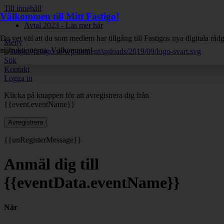
Till innehåll
Välkommen till Mitt Fastigo!
Avtal 2023 - Läs mer här
Du vet väl att du som medlem har tillgång till Fastigos nya digitala råd
Meny
instruktionerna. Välkommen!
Sök
Kontakt
Logga in
Klicka på knappen för att avregistrera dig från
{{event.eventName}}
Avregistrera
{{unRegisterMessage}}
Anmäl dig till
{{eventData.eventName}}
När