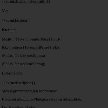
{{event.dateRangeFormatted}}
Var
{{event.location}}
Kostnad
Medlem {{event.memberPrice}} SEK
Icke-medlem {{event.listPrice}} SEK
(Endast för icke-medlemmar)
(Endast för medlemsföretag)
Information
{{event.description}}
Sista registreringsdagen har passerat.
Kontakta utbildning@fastigo.se för mer information.
Det är tyvärr fullbokat.