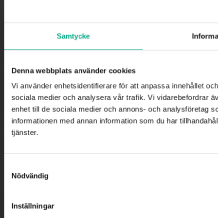
Inställningar för Cookies
Cookiepolicy
Samtycke
Informa
Logga in
Denna webbplats använder cookies
För att komma åt denna
information behöver ditt företag vara
Vi använder enhetsidentifierare för att anpassa innehållet och
medlem i Fastigo
.Om du redan är inloggad och ändå inte kommer åt
ett visst material är det för att du saknar behörighet till den sidan eller
sociala medier och analysera vår trafik. Vi vidarebefordrar ä
filen.
enhet till de sociala medier och annons- och analysföretag 
informationen med annan information som du har tillhandahåll
Du loggar in med din e-postadress och lösenord.
tjänster.
Om du inte loggat in tidigare behöver du skapa ett lösenord genom
att följa ”Glömt ditt lösenord”-länken nedan.
Samtyckesval
Nödvändig
Din e-postadress
Inställningar
Lösenord