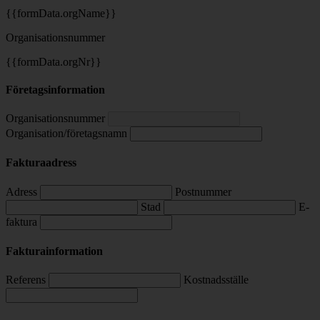
{{formData.orgName}}
Organisationsnummer
{{formData.orgNr}}
Företagsinformation
Organisationsnummer
Organisation/företagsnamn
Fakturaadress
Adress
Postnummer
Stad
E-
faktura
Fakturainformation
Referens
Kostnadsställe