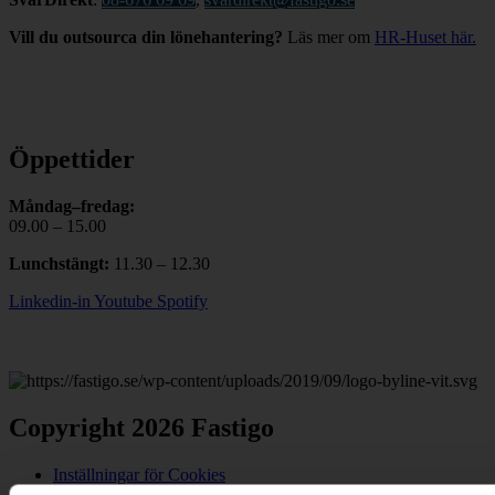
Vill du outsourca din lönehantering?
Läs mer om
HR-Huset här.
Öppettider
Måndag–fredag:
09.00 – 15.00
Lunchstängt:
11.30 – 12.30
Linkedin-in
Youtube
Spotify
Copyright 2026 Fastigo
Inställningar för Cookies
Cookiepolicy