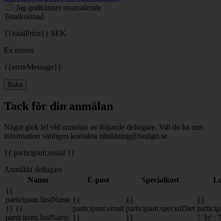
Jag godkänner ovanstående
Totalkostnad
{{totalPrice}} SEK
Ex moms
{{errorMessage}}
Boka
Tack för din anmälan
Något gick fel vid anmälan av följande deltagare. Vill du ha mer
information vänligen kontakta utbildning@fastigo.se.
{{ participant.email }}
Anmälda deltagare
Namn
E-post
Specialkost
Lu
{{
participant.firstName
{{
{{
{{
}} {{
participant.email
participant.specialDiet
partici
participant.lastName
}}
}}
? 'Ja' : 