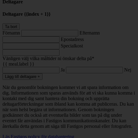
Deltagare
Deltagare {{index + 1}}
Ta bort
Förnamn
Efternamn
Epostadress
Specialkost
Vänligen välj vilka måltider ni önskar delta på*
{{ meal.label }}
Ja
Nej
Lägg till deltagare +
När du genomför bokningen kommer vi att spara information om
dig. Informationen som sparas används för att vi ska kunna komma i
kontakt med dig samt hantera din bokning och upprätta
deltagarförteckningar som ibland kan komma att publiceras. Du kan
när som helst begära ut informationen. Genom bokningen
godkänner du också att eventuella bilder som tas på dig under
eventet får användas i Fastigos kommunikationskanaler. Du kan
återkalla detta genom att säga till Fastigos personal eller fotografen.
Läs Fastigos policy för datahantering