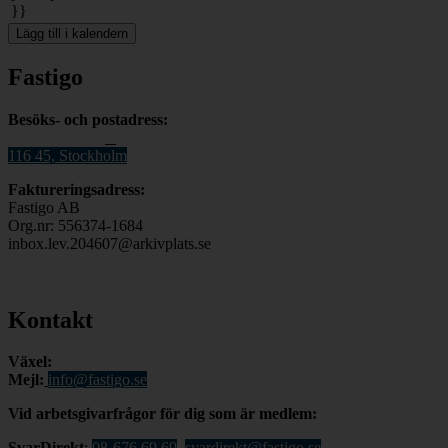
}}
Lägg till i kalendern
Fastigo
Besöks- och postadress:
Stadsgården 12
B
116 45, Stockholm
Faktureringsadress:
Fastigo AB
Org.nr: 556374-1684
inbox.lev.204607@arkivplats.se
Kontakt
Växel:
08-676 69 00
Mejl
:
info@fastigo.se
V
id arbetsgivarfrågor för dig som är medlem:
S
varDirekt
:
08-676 69 69
,
svardirekt@fastigo.se