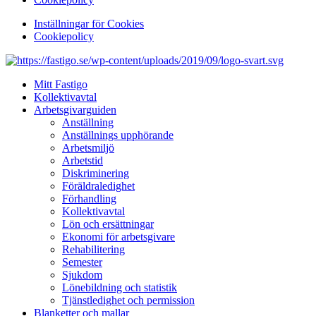
Inställningar för Cookies
Cookiepolicy
Mitt Fastigo
Kollektivavtal
Arbetsgivarguiden
Anställning
Anställnings upphörande
Arbetsmiljö
Arbetstid
Diskriminering
Föräldraledighet
Förhandling
Kollektivavtal
Lön och ersättningar
Ekonomi för arbetsgivare
Rehabilitering
Semester
Sjukdom
Lönebildning och statistik
Tjänstledighet och permission
Blanketter och mallar