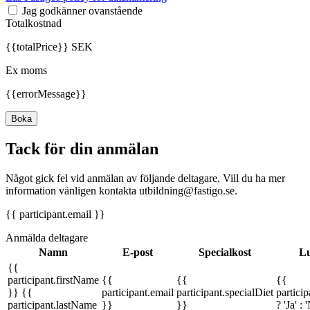
Jag godkänner ovanstående
Totalkostnad
{{totalPrice}} SEK
Ex moms
{{errorMessage}}
Boka
Tack för din anmälan
Något gick fel vid anmälan av följande deltagare. Vill du ha mer
information vänligen kontakta utbildning@fastigo.se.
{{ participant.email }}
Anmälda deltagare
Namn
E-post
Specialkost
Lu
{{
participant.firstName
{{
{{
{{
}} {{
participant.email
participant.specialDiet
partici
participant.lastName
}}
}}
? 'Ja' : 