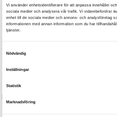
Vi använder enhetsidentifierare för att anpassa innehållet och
Logga in
sociala medier och analysera vår trafik. Vi vidarebefordrar ä
För att komma åt denna
information behöver ditt företag vara
enhet till de sociala medier och annons- och analysföretag 
medlem i Fastigo
.Om du redan är inloggad och ändå inte kommer åt
informationen med annan information som du har tillhandahåll
ett visst material är det för att du saknar behörighet till den sidan eller
tjänster.
filen.
Du loggar in med din e-postadress och lösenord.
Samtyckesval
Om du inte loggat in tidigare behöver du skapa ett lösenord genom
Nödvändig
att följa ”Glömt ditt lösenord”-länken nedan.
Inställningar
Din e-postadress
Statistik
Lösenord
Kom ihåg mig
Logga in
Marknadsföring
Glömt ditt lösenord?