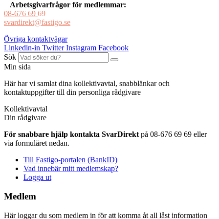
Arbetsgivarfrågor för medlemmar:
08-676 69
69
svardirekt@fastigo.se
Övriga kontaktvägar
Linkedin-in
Twitter
Instagram
Facebook
Sök
Min sida
Här har vi samlat dina kollektivavtal, snabblänkar och
kontaktuppgifter till din personliga rådgivare
Kollektivavtal
Din rådgivare
För snabbare hjälp kontakta SvarDirekt
på 08-676 69 69 eller
via formuläret nedan.
Till Fastigo-portalen (BankID)
Vad innebär mitt medlemskap?
Logga ut
Medlem
Här loggar du som medlem in för att komma åt all låst information