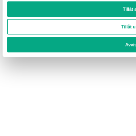
Tillåt 
Tillåt u
Avvi