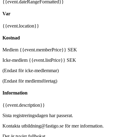
{{event.dateRangeFormatted}}
Var
{{event.location}}
Kostnad
Medlem {{event.memberPrice}} SEK
Icke-medlem {{event.listPrice}} SEK
(Endast för icke-medlemmar)
(Endast för medlemsföretag)
Information
{{event.description}}
Sista registreringsdagen har passerat.
Kontakta utbildning@fastigo.se för mer information.
Det är tyvärr fullbokat.