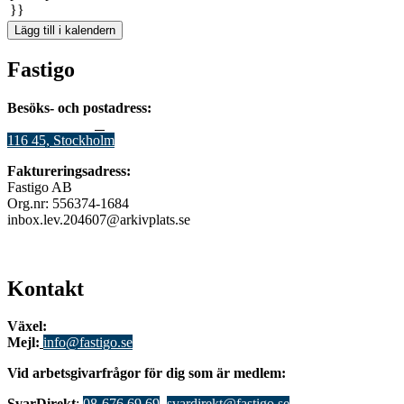
}}
Lägg till i kalendern
Fastigo
Besöks- och postadress:
Stadsgården 12
B
116 45, Stockholm
Faktureringsadress:
Fastigo AB
Org.nr: 556374-1684
inbox.lev.204607@arkivplats.se
Kontakt
Växel:
08-676 69 00
Mejl
:
info@fastigo.se
V
id arbetsgivarfrågor för dig som är medlem:
S
varDirekt
:
08-676 69 69
,
svardirekt@fastigo.se