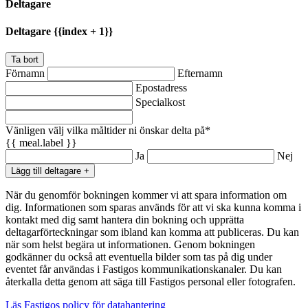
Deltagare
Deltagare {{index + 1}}
Ta bort
Förnamn
Efternamn
Epostadress
Specialkost
Vänligen välj vilka måltider ni önskar delta på*
{{ meal.label }}
Ja
Nej
Lägg till deltagare +
När du genomför bokningen kommer vi att spara information om
dig. Informationen som sparas används för att vi ska kunna komma i
kontakt med dig samt hantera din bokning och upprätta
deltagarförteckningar som ibland kan komma att publiceras. Du kan
när som helst begära ut informationen. Genom bokningen
godkänner du också att eventuella bilder som tas på dig under
eventet får användas i Fastigos kommunikationskanaler. Du kan
återkalla detta genom att säga till Fastigos personal eller fotografen.
Läs Fastigos policy för datahantering