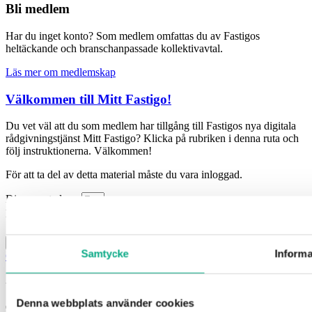
Bli medlem
Har du inget konto? Som medlem omfattas du av Fastigos
heltäckande och branschanpassade kollektivavtal.
Läs mer om medlemskap
Välkommen till Mitt Fastigo!
Du vet väl att du som medlem har tillgång till Fastigos nya digitala
rådgivningstjänst Mitt Fastigo? Klicka på rubriken i denna ruta och
följ instruktionerna. Välkommen!
För att ta del av detta material måste du vara inloggad.
Din e-postadress
Lösenord
Kom ihåg mig
Logga in
Samtycke
Informa
Glömt ditt lösenord?
Är du eller ditt företag inte medlem?
Läs mer och bli medlem här!
Denna webbplats använder cookies