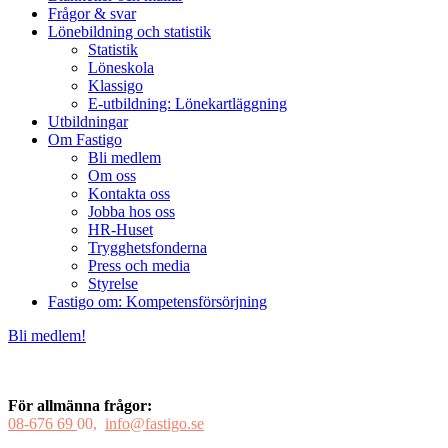
Frågor & svar
Lönebildning och statistik
Statistik
Löneskola
Klassigo
E-utbildning: Lönekartläggning
Utbildningar
Om Fastigo
Bli medlem
Om oss
Kontakta oss
Jobba hos oss
HR-Huset
Trygghetsfonderna
Press och media
Styrelse
Fastigo om: Kompetensförsörjning
Bli medlem!
För allmänna frågor:
08-676 69
00,
info@fastigo.se