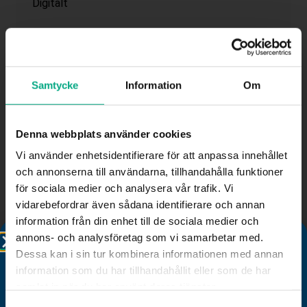
Digitalt
Kostnad
Medlem 3100 SEK
(Endast för medlemsföretag)
Samtycke
Information
Om
Sista registreringsdagen har passerat.
Denna webbplats använder cookies
Kontakta utbildning@fastigo.se för mer information.
Vi använder enhetsidentifierare för att anpassa innehållet
och annonserna till användarna, tillhandahålla funktioner
för sociala medier och analysera vår trafik. Vi
vidarebefordrar även sådana identifierare och annan
information från din enhet till de sociala medier och
annons- och analysföretag som vi samarbetar med.
Dessa kan i sin tur kombinera informationen med annan
Fastigo
information som du har tillhandahållit eller som de har
samlat in när du har använt deras tjänster.