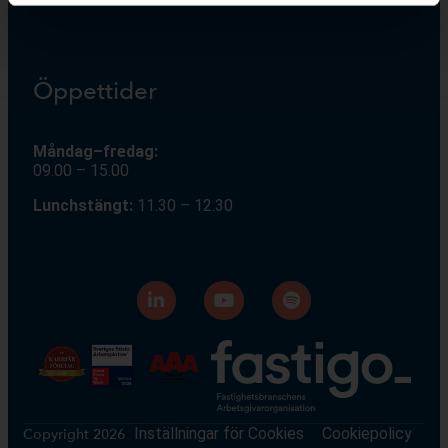
Öppettider
Måndag–fredag:
09.00 – 15.00
Lunchstängt:
11.30 – 12.30
Inställningar för Cookies
Cookiepolicy
Copyright 2026