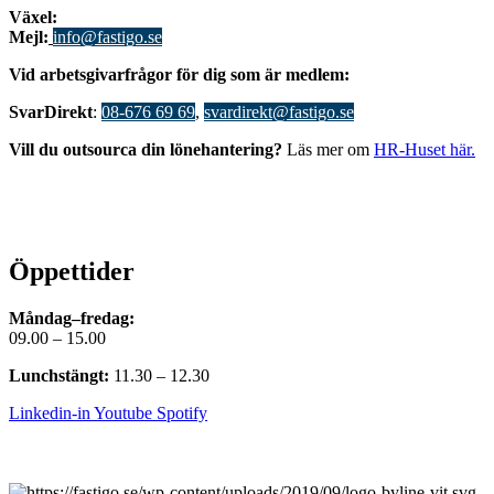
Växel:
08-676 69 00
Mejl
:
info@fastigo.se
V
id arbetsgivarfrågor för dig som är medlem:
S
varDirekt
:
08-676 69 69
,
svardirekt@fastigo.se
Vill du outsourca din lönehantering?
Läs mer om
HR-Huset här.
Öppettider
Måndag–fredag:
09.00 – 15.00
Lunchstängt:
11.30 – 12.30
Linkedin-in
Youtube
Spotify