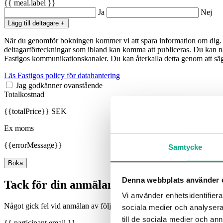
{{ meal.label }}
Ja
Nej
Lägg till deltagare +
När du genomför bokningen kommer vi att spara information om dig. 
deltagarförteckningar som ibland kan komma att publiceras. Du kan n
Fastigos kommunikationskanaler. Du kan återkalla detta genom att säga 
Läs Fastigos policy för datahantering
Jag godkänner ovanstående
Totalkostnad
{{totalPrice}} SEK
Ex moms
{{errorMessage}}
Samtycke
Boka
Denna webbplats använder 
Tack för din anmälan
Vi använder enhetsidentifierar
Något gick fel vid anmälan av följande deltagare. Vill du ha mer info
sociala medier och analysera 
till de sociala medier och a
{{ participant.email }}