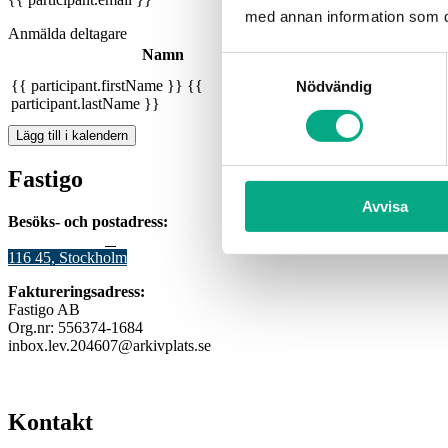
med annan information som du 
Anmälda deltagare
Namn
E-post
Samtyckesval
{{ participant.firstName }} {{
{{ participant.email
Nödvändig
participant.lastName }}
}}
Lägg till i kalendern
Fastigo
Avvisa
Besöks- och postadress:
Stadsgården 12
B
116 45, Stockholm
Faktureringsadress:
Fastigo AB
Org.nr: 556374-1684
inbox.lev.204607@arkivplats.se
Kontakt