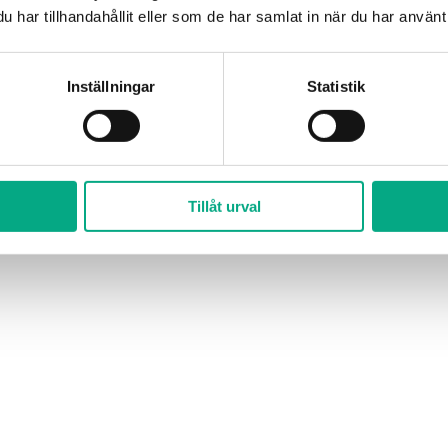
har tillhandahållit eller som de har samlat in när du har använt 
Specialkost
Lunch dag 1
{{
{{ participant.lunch_day_1 ? 'Ja' :
{{ part
Inställningar
Statistik
participant.specialDiet
'Nej' }}
'Nej' }
}}
Tillåt urval