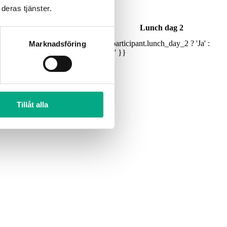
deras tjänster.
Middag dag 1
Lunch dag 2
icipant.dinner_day_1 ? 'Ja' :
{{ participant.lunch_day_2 ? 'Ja' :
Marknadsföring
}
'Nej' }}
Tillåt alla