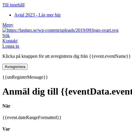
Till innehåll
Avtal 2023 - Läs mer här
Meny
Sök
Kontakt
Logga in
Klicka på knappen för att avregistrera dig från {{event.eventName}}
Avregistrera
{{unRegisterMessage}}
Anmäl dig till {{eventData.eve
När
{{event.dateRangeFormatted}}
Var