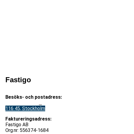
Anmälda deltagare
Namn
E-post
Specialkost
{{
participant.firstName
{{
{{
}} {{
participant.email
participant.specia
participant.lastName
}}
}}
}}
Lägg till i kalendern
Fastigo
Besöks- och postadress:
Stadsgården 12
B
116 45, Stockholm
Faktureringsadress:
Fastigo AB
Org.nr: 556374-1684