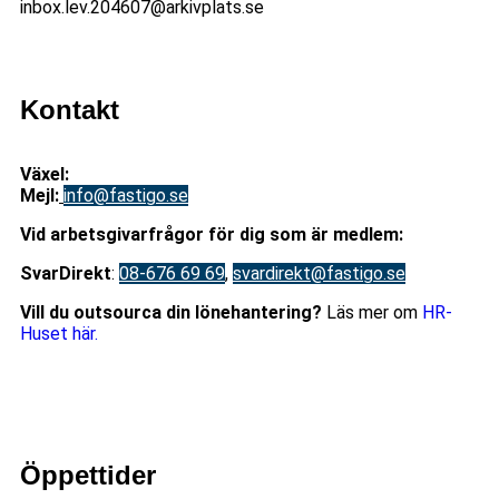
inbox.lev.204607@arkivplats.se
Kontakt
Växel:
08-676 69 00
Mejl
:
info@fastigo.se
V
id arbetsgivarfrågor för dig som är medlem:
S
varDirekt
:
08-676 69 69
,
svardirekt@fastigo.se
Vill du outsourca din lönehantering?
Läs mer om
HR-
Huset här.
Öppettider