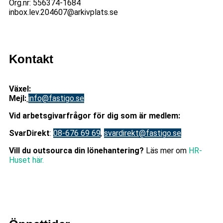
Org.nr: 556374-1684
inbox.lev.204607@arkivplats.se
Kontakt
Växel:
08-676 69 00
Mejl
:
info@fastigo.se
V
id arbetsgivarfrågor för dig som är medlem:
S
varDirekt
:
08-676 69 69
,
svardirekt@fastigo.se
Vill du outsourca din lönehantering?
Läs mer om
HR-
Huset här.