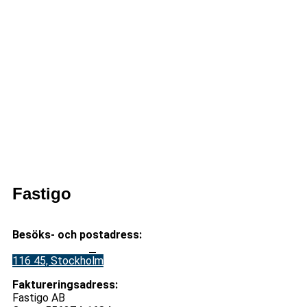
{{ participant.email }}
Anmälda deltagare
Namn
E-post
Specialkost
{{
participant.firstName
{{
{{
}} {{
participant.email
participant.specia
participant.lastName
}}
}}
}}
Lägg till i kalendern
Fastigo
Besöks- och postadress:
Stadsgården 12
B
116 45, Stockholm
Faktureringsadress:
Fastigo AB