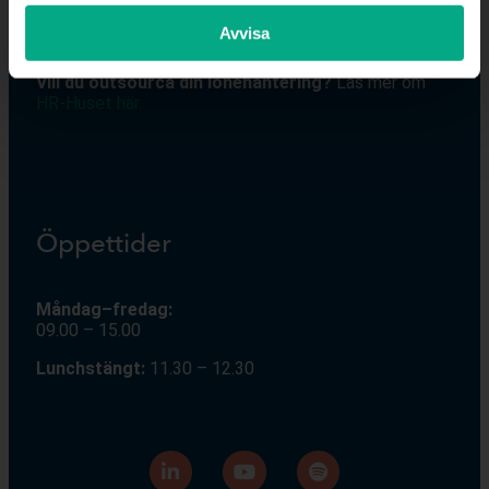
V
id arbetsgivarfrågor för dig som är medlem:
Avvisa
S
varDirekt
:
08-676 69 69
,
svardirekt@fastigo.se
Vill du outsourca din lönehantering?
Läs mer om
HR-Huset här.
Öppettider
Måndag–fredag:
09.00 – 15.00
Lunchstängt:
11.30 – 12.30