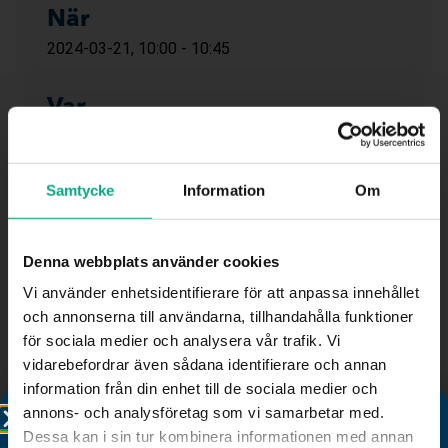
När
2024-03-21, 10:00 - 10:45
Var
Digitalt
Kostnad
Samtycke
Information
Om
Medlem 0 SEK
Icke-medlem 0 SEK
Denna webbplats använder cookies
Vi använder enhetsidentifierare för att anpassa innehållet
och annonserna till användarna, tillhandahålla funktioner
Sista registreringsdagen har passerat.
för sociala medier och analysera vår trafik. Vi
Kontakta utbildning@fastigo.se för mer information.
vidarebefordrar även sådana identifierare och annan
information från din enhet till de sociala medier och
annons- och analysföretag som vi samarbetar med.
Dessa kan i sin tur kombinera informationen med annan