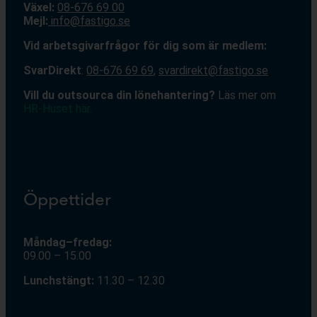
Växel:
08-676 69 00
Mejl
:
info@fastigo.se
V
id arbetsgivarfrågor för dig som är medlem:
S
varDirekt
:
08-676 69 69
,
svardirekt@fastigo.se
Vill du outsourca din lönehantering?
Läs mer om
HR-Huset här.
Öppettider
Måndag–fredag:
09.00 – 15.00
Lunchstängt:
11.30 – 12.30