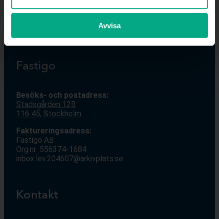
2026
Avvisa
Fastigo
Besöks- och postadress:
Stadsgården 12
B
116 45, Stockholm
Faktureringsadress:
Fastigo AB
Org.nr: 556374-1684
inbox.lev.204607@arkivplats.se
Kontakt