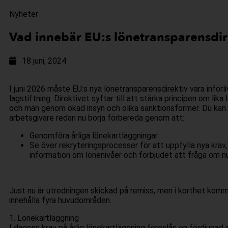
Nyheter
Vad innebär EU:s lönetransparensdir
18 juni, 2024
I juni 2026 måste EU:s nya lönetransparensdirektiv vara införli
lagstiftning. Direktivet syftar till att stärka principen om lika 
och män genom ökad insyn och olika sanktionsformer. Du ka
arbetsgivare redan nu börja förbereda genom att:
Genomföra årliga lönekartläggningar.
Se över rekryteringsprocesser för att uppfylla nya krav, 
information om lönenivåer och förbjudet att fråga om n
Just nu är utredningen skickad på remiss, men i korthet komm
innehålla fyra huvudområden.
1. Lönekartläggning
I dagens krav på årlig lönekartläggning föreslås en fördjupad