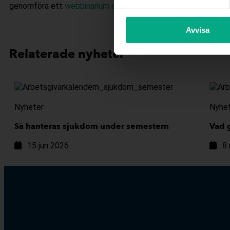
genomföra ett
webbinarium den 8 oktober om nya regleringar
Avvisa
Relaterade nyheter
Nyheter
Nyhe
Så hanteras sjukdom under semestern
Vad g
15 jun 2026
8