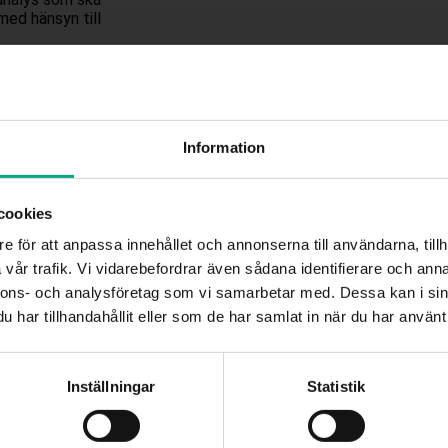
med hänsyn till
en årlig
de med 100-249
a löneskillnader
Information
a företrädare,
cookies
tningen.
 jobbannonser och
e för att anpassa innehållet och annonserna till användarna, tillh
ka informeras om
vår trafik. Vi vidarebefordrar även sådana identifierare och anna
la.
Välkommen till Mitt Fastigo!
nnons- och analysföretag som vi samarbetar med. Dessa kan i sin
har tillhandahållit eller som de har samlat in när du har använt 
u vet väl att du som medlem har tillgång till Fastigos nya digita
rter, vite för
ringsersättning
dgivningstjänst Mitt Fastigo? Klicka på rubriken i denna ruta och f
instruktionerna. Välkommen!
Inställningar
Statistik
ren samt