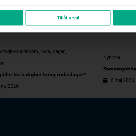
 från EU.
Tillåt urval
Nyheter
ter
Sommarjobbar
äller för ledighet kring röda dagar?
6 maj 2026
 maj 2026