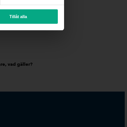
Tillåt alla
e, vad gäller?