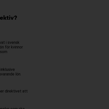
ektiv?
vat i svensk
lön för kvinnor
n som
inklusive
uvarande lön.
er direktivet att
 analys som ska