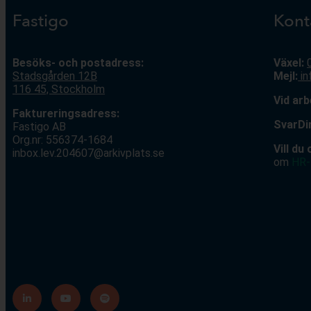
Fastigo
Kont
Besöks- och postadress:
Växel:
Stadsgården 12
B
Mejl
:
i
116 45, Stockholm
V
id ar
Faktureringsadress:
S
varDi
Fastigo AB
Org.nr: 556374-1684
Vill du
inbox.lev.204607@arkivplats.se
om
HR-