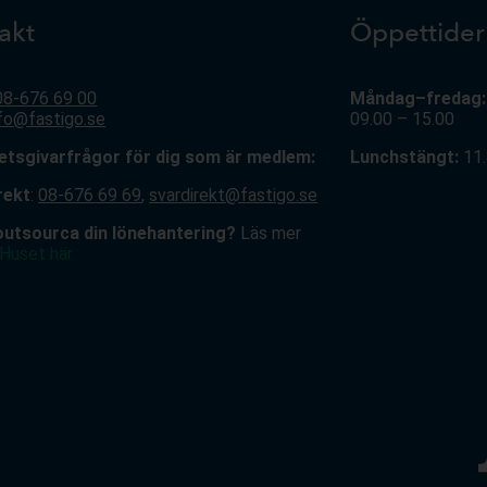
akt
Öppettider
08-676 69 00
Måndag–fredag:
nfo@fastigo.se
09.00 – 15.00
betsgivarfrågor för dig som är medlem:
Lunchstängt:
11.
rekt
:
08-676 69 69
,
svardirekt@fastigo.se
 outsourca din lönehantering?
Läs mer
Huset här.