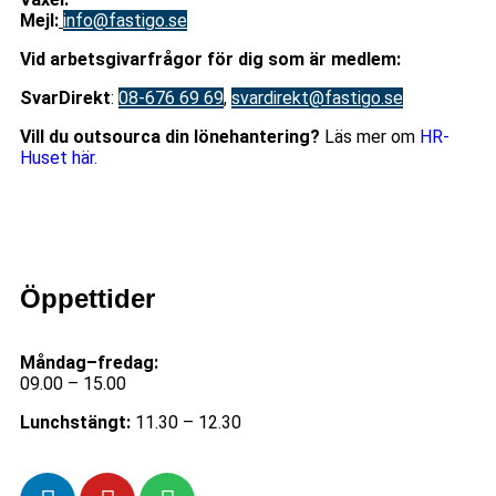
Mejl
:
info@fastigo.se
V
id arbetsgivarfrågor för dig som är medlem:
S
varDirekt
:
08-676 69 69
,
svardirekt@fastigo.se
Vill du outsourca din lönehantering?
Läs mer om
HR-
Huset här.
Öppettider
Måndag–fredag:
09.00 – 15.00
Lunchstängt:
11.30 – 12.30