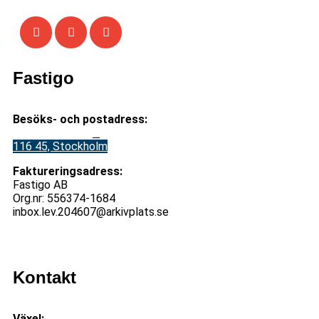
Fastigo
Besöks- och postadress:
Stadsgården 12
B
116 45, Stockholm
Faktureringsadress:
Fastigo AB
Org.nr: 556374-1684
inbox.lev.204607@arkivplats.se
Kontakt
Växel:
08-676 69 00