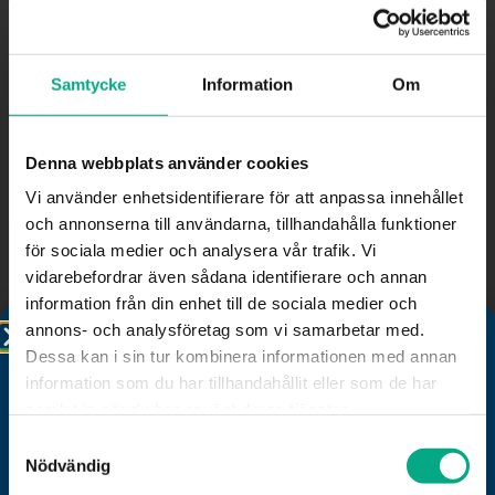
Samtycke
Information
Om
Denna webbplats använder cookies
Vi använder enhetsidentifierare för att anpassa innehållet
och annonserna till användarna, tillhandahålla funktioner
för sociala medier och analysera vår trafik. Vi
vidarebefordrar även sådana identifierare och annan
information från din enhet till de sociala medier och
Fastigo
annons- och analysföretag som vi samarbetar med.
Dessa kan i sin tur kombinera informationen med annan
information som du har tillhandahållit eller som de har
Besöks- och postadress:
samlat in när du har använt deras tjänster.
Stadsgården 12
B
116 45, Stockholm
Samtyckesval
Välkommen till Mitt Fastigo!
Nödvändig
Faktureringsadress:
Fastigo AB