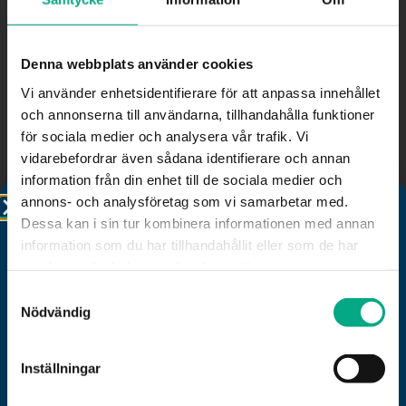
och Lisa Strandberg, förhandlare och rådgivare på
Fastigo.
Denna webbplats använder cookies
Varmt välkommen med din anmälan!
Vi använder enhetsidentifierare för att anpassa innehållet
och annonserna till användarna, tillhandahålla funktioner
för sociala medier och analysera vår trafik. Vi
Avbokningsregler: Har du fått förhinder, meddela oss så
vidarebefordrar även sådana identifierare och annan
att vi kan erbjuda platsen till andra intresserade. Du kan
överföra din kursplats till en kollega, meddela oss den nya
information från din enhet till de sociala medier och
deltagares namn och e-post. Detta är viktigt eftersom vi
annons- och analysföretag som vi samarbetar med.
skickar ut nödvändig information till alla deltagare. Om du
varken avbokar din plats eller överför den till en kollega
Dessa kan i sin tur kombinera informationen med annan
debiteras du full kursavgift. Avbokning sker senast 3
information som du har tillhandahållit eller som de har
vardagar före kursstart via mejl till utbildning@fastigo.se
samlat in när du har använt deras tjänster.
Samtyckesval
Välkommen till Mitt Fastigo!
Nödvändig
Om kursen
Du vet väl att du som medlem har tillgång till Fastigos
nya digitala rådgivningstjänst Mitt Fastigo? Klicka på
Inställningar
rubriken i denna ruta och följ instruktionerna. Välkommen!
Tid: