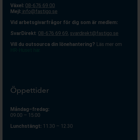
Växel:
08-676 69 00
Mejl
:
info@fastigo.se
V
id arbetsgivarfrågor för dig som är medlem:
S
varDirekt
:
08-676 69 69
,
svardirekt@fastigo.se
Vill du outsourca din lönehantering?
Läs mer om
HR-Huset här.
Öppettider
Måndag–fredag:
09.00 – 15.00
Lunchstängt:
11.30 – 12.30