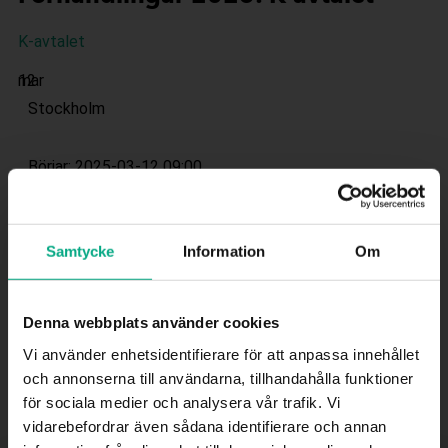
K-avtalet
12
mar
Stockholm
Börjar: 2025-03-12 09:00
Slutar: 2025-03-13 15:00
Samtycke
Information
Om
Denna webbplats använder cookies
Förhandlingar med Fastigo och Vision, Ledarna samt AiF,
Akademiker­förbunden inom Fastigos avtalsområde
Vi använder enhetsidentifierare för att anpassa innehållet
(Sveriges Ingenjörer, Akademikerförbundet SSR, Akavia
och annonserna till användarna, tillhandahålla funktioner
och Sveriges Arkitekter)
för sociala medier och analysera vår trafik. Vi
vidarebefordrar även sådana identifierare och annan