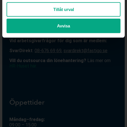
Kontakt
Tillåt urval
Växel:
08-676 69 00
Avvisa
Mejl
:
info@fastigo.se
V
id arbetsgivarfrågor för dig som är medlem:
S
varDirekt
:
08-676 69 69
,
svardirekt@fastigo.se
Vill du outsourca din lönehantering?
Läs mer om
HR-Huset här.
Öppettider
Måndag–fredag:
09.00 – 15.00