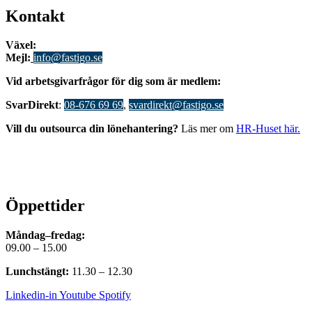
Kontakt
Växel:
08-676 69 00
Mejl
:
info@fastigo.se
V
id arbetsgivarfrågor för dig som är medlem:
S
varDirekt
:
08-676 69 69
,
svardirekt@fastigo.se
Vill du outsourca din lönehantering?
Läs mer om
HR-Huset här.
Öppettider
Måndag–fredag:
09.00 – 15.00
Lunchstängt:
11.30 – 12.30
Linkedin-in
Youtube
Spotify