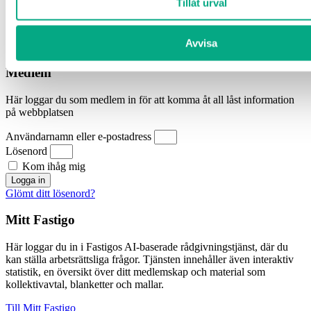
Tillåt urval
Till Fastigo-portalen (BankID)
Vad innebär mitt medlemskap?
Avvisa
Logga ut
Medlem
Här loggar du som medlem in för att komma åt all låst information
på webbplatsen
Användarnamn eller e-postadress
Lösenord
Kom ihåg mig
Logga in
Glömt ditt lösenord?
Mitt Fastigo
Här loggar du in i Fastigos AI-baserade rådgivningstjänst, där du
kan ställa arbetsrättsliga frågor. Tjänsten innehåller även interaktiv
statistik, en översikt över ditt medlemskap och material som
kollektivavtal, blanketter och mallar.
Till Mitt Fastigo