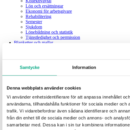
Kollektivavtal
Lön och ersättningar
Ekonomi för arbetsgivare
Rehabilitering
Semester
Sjukdom
Lönebildning och statistik
Tjänstledighet och permission
Blanketter och mallar
Frågor & svar
Lönebildning och statistik
Statistik
Löneskola
Samtycke
Information
Klassigo
E-utbildning: Lönekartläggning
Utbildningar
Om Fastigo
Denna webbplats använder cookies
Bli medlem
Om oss
Vi använder enhetsidentifierare för att anpassa innehållet och
Kontakta oss
användarna, tillhandahålla funktioner för sociala medier och 
Jobba hos oss
HR-Huset
trafik. Vi vidarebefordrar även sådana identifierare och anna
Trygghetsfonderna
från din enhet till de sociala medier och annons- och analysf
Press och media
samarbetar med. Dessa kan i sin tur kombinera informatio
Styrelse