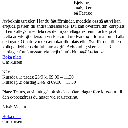
Bjelving,
analytiker
på Fastigo.
Avbokningsregler: Har du fått förhinder, meddela oss så att vi kan
erbjuda platsen till andra intresserade. Du kan överföra din kursplats
till en kollega, meddela oss den nya deltagares namn och e-post.
Detta är viktigt eftersom vi skickar ut nödvändig information till alla
deltagare. Om du varken avbokar din plats eller överför den till en
kollega debiteras du full kursavgift. Avbokning sker senast 3
vardagar före kursstart via mejl till utbildning@fastigo.se
Boka plats
Om kursen
När:
Kursdag 1: tisdag 23/9 kl 09.00 – 11.30
Kursdag 2: onsdag 24/9 kl 09.00 – 11.30
Plats: Teams, anslutningslänk skickas några dagar före kursstart till
den e-postadress du anger vid registrering.
Nivå: Mellan
Boka plats
Om kursen