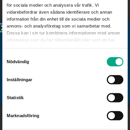
för sociala medier och analysera vår trafik. Vi
vidarebefordrar även sådana identifierare och annan
information från din enhet till de sociala medier och
Boka plats
annons- och analysföretag som vi samarbetar med.
Dessa kan i sin tur kombinera informationen med annan
information som du har tillhandahållit eller som de har
samlat in när du har använt deras tjänster.
Samtyckesval
Välkommen till Mitt Fastigo!
Nödvändig
Du vet väl att du som medlem har tillgång till Fastigos
nya digitala rådgivningstjänst Mitt Fastigo? Klicka på
Inställningar
rubriken i denna ruta och följ instruktionerna. Välkommen!
Fastigo
Statistik
Besöks- och postadress:
Marknadsföring
Stadsgården 12
B
116 45, Stockholm