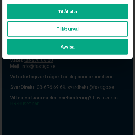
Faktureringsadress:
Fastigo AB
Tillåt alla
Org.nr: 556374-1684
inbox.lev.204607@arkivplats.se
Tillåt urval
Kontakt
Avvisa
Växel:
08-676 69 00
Mejl
:
info@fastigo.se
V
id arbetsgivarfrågor för dig som är medlem:
S
varDirekt
:
08-676 69 69
,
svardirekt@fastigo.se
Vill du outsourca din lönehantering?
Läs mer om
HR-Huset här.