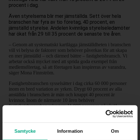
procent i dag.
Även styrelserna blir mer jämställda. Sett över hela
branschen har fyra av tio företag, 40 procent, en
jämställd styrelse. Andelen kvinnliga styrelseledamöter
har ökat från 29 till 35 procent de senaste tre åren.
– Genom att systematiskt kartlägga jämställdheten i branschen
vill vi belysa de faktorer som behöver påverkas för att skapa
en mer jämställd – och därmed bättre – fastighetsbransch. Vi
arbetar också mycket med att sprida goda exempel från
medlemsföretag, så att företagen kan inspireras av varandra,
säger Mona Finnström.
Fastighetsbranschen sysselsätter i dag cirka 60 000 personer
inom en bred variation av yrken. Drygt 60 procent av alla
anställda i branschen är män och knappt 40 procent är
kvinnor. Inom de närmaste 10 åren behöver
fastighetsbranschen rekrytera 11 000 personer, på såväl
akademisk som gymnasial nivå.
Undersökningen genomfördes mellan den 16 maj och 2 juni
2017. Enkäten skickades ut till 756 vd:ar på fastighets- och
Samtycke
Information
Om
bostadsföretag över hela landet. 309 svarade vilket ger en
svarsfrekvens på 41 procent.