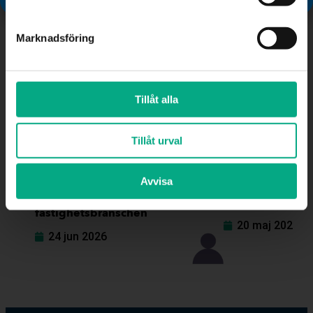
Marknadsföring
Tillåt alla
Tillåt urval
PRESSMEDDELANDE
PRESSMEDDELANDE
Avvisa
Ny AI-enkät: sex av tio
Båstadhem och 
använder AI i
vinner Fastigop
fastighetsbranschen
20 maj 2026
24 jun 2026