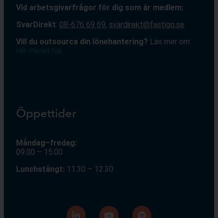
V
id arbetsgivarfrågor för dig som är medlem:
S
varDirekt
:
08-676 69 69
,
svardirekt@fastigo.se
Vill du outsourca din lönehantering?
Läs mer om
HR-Huset här.
Öppettider
Måndag–fredag:
09.00 – 15.00
Lunchstängt:
11.30 – 12.30