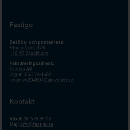
Fastigo
Besöks- och postadress:
Stadsgården 12
B
116 45, Stockholm
Faktureringsadress:
Fastigo AB
Org.nr: 556374-1684
inbox.lev.204607@arkivplats.se
Kontakt
Växel:
08-676 69 00
Mejl
:
info@fastigo.se