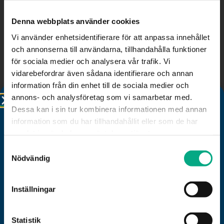
Denna webbplats använder cookies
Tabell: Andel kvinnor i styrelse, ledning och
chefsbefattning
Vi använder enhetsidentifierare för att anpassa innehållet
och annonserna till användarna, tillhandahålla funktioner
2017
2016
2015
2014
för sociala medier och analysera vår trafik. Vi
Kvinnlig vd
23 %
21 %
20 %
18 %
vidarebefordrar även sådana identifierare och annan
Kvinnor i styrelsen
35 %
34 %
32 %
29 %
Kvinnlig styrelseordförande
19 %
21 %
20 %
16 %
information från din enhet till de sociala medier och
Kvinnor i ledningsgrupp
40 %
41 %
38 %
37 %
annons- och analysföretag som vi samarbetar med.
36 %
Dessa kan i sin tur kombinera informationen med annan
Kvinnliga chefer exklusive vd
39 %
41 %
38 %
information som du har tillhandahållit eller som de har
samlat in när du har använt deras tjänster.
Samtyckesval
Välkommen till Mitt Fastigo!
Nödvändig
Relaterade nyheter
Du vet väl att du som medlem har tillgång till Fastigos
nya digitala rådgivningstjänst Mitt Fastigo? Klicka på
Inställningar
rubriken i denna ruta och följ instruktionerna. Välkommen!
Statistik