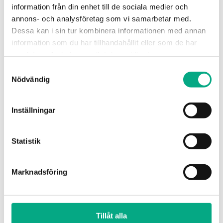
information från din enhet till de sociala medier och
annons- och analysföretag som vi samarbetar med.
Relaterade nyheter
Dessa kan i sin tur kombinera informationen med annan
information som du har tillhandahållit eller som de har
samlat in när du har använt deras tjänster.
Samtyckesval
Nödvändig
Inställningar
Statistik
Marknadsföring
,
,
ARBETSGIVARNYTT
NYHETER
ARBETSGIVARNYTT
Säkra framtidens
Lönestatistik för
Tillåt alla
kompetens med
fastighetsbran