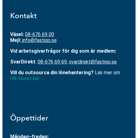
Kontakt
Växel:
08-676 69 00
Mejl
:
info@fastigo.se
V
id arbetsgivarfrågor för dig som är medlem:
S
varDirekt
:
08-676 69 69
,
svardirekt@fastigo.se
Vill du outsourca din lönehantering?
Läs mer om
HR-Huset här.
Öppettider
Måndag–fredag: