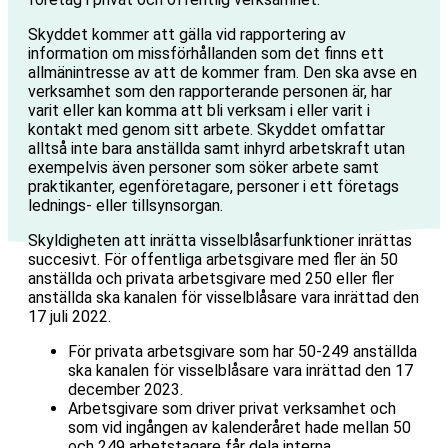
Skyddet kommer att gälla vid rapportering av
information om missförhållanden som det finns ett
allmänintresse av att de kommer fram. Den ska avse en
verksamhet som den rapporterande personen är, har
varit eller kan komma att bli verksam i eller varit i
kontakt med genom sitt arbete. Skyddet omfattar
alltså inte bara anställda samt inhyrd arbetskraft utan
exempelvis även personer som söker arbete samt
praktikanter, egenföretagare, personer i ett företags
lednings- eller tillsynsorgan.
Skyldigheten att inrätta visselblåsarfunktioner inrättas
succesivt. För offentliga arbetsgivare med fler än 50
anställda och privata arbetsgivare med 250 eller fler
anställda ska kanalen för visselblåsare vara inrättad den
17 juli 2022.
För privata arbetsgivare som har 50-249 anställda
ska kanalen för visselblåsare vara inrättad den 17
december 2023.
Arbetsgivare som driver privat verksamhet och
som vid ingången av kalenderåret hade mellan 50
och 249 arbetstagare får dela interna