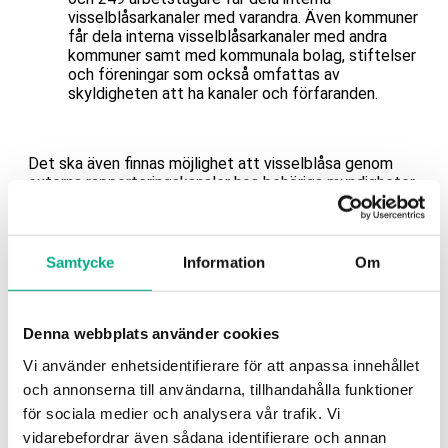
visselblåsarkanaler med varandra. Även kommuner
får dela interna visselblåsarkanaler med andra
kommuner samt med kommunala bolag, stiftelser
och föreningar som också omfattas av
skyldigheten att ha kanaler och förfaranden.
Det ska även finnas möjlighet att visselblåsa genom
externa rapporteringskanaler hos behöriga myndigheter.
Arbetsgivaren ska lämna tydlig och lättillgänglig
information om hur rapportering ska göras via såväl de
interna som de externa rapporteringskanalerna.
Samtycke
Information
Om
Det ska även bli tydligare för den rapporterande
personen hur man går till väga för att visselblåsa, både
internt och externt, och att man ska känna sig trygg att
identiteten hålls hemlig.
Denna webbplats använder cookies
Vi använder enhetsidentifierare för att anpassa innehållet
Mer information finns i
Arbetsgivarguiden.
och annonserna till användarna, tillhandahålla funktioner
för sociala medier och analysera vår trafik. Vi
vidarebefordrar även sådana identifierare och annan