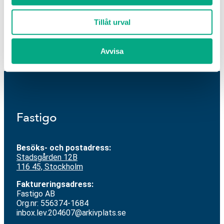
Tekniksprånget (K-avtal)
16 feb 2026
2 mar 2026
Tillåt urval
Avvisa
Fastigo
Besöks- och postadress:
Stadsgården 12
B
116 45, Stockholm
Faktureringsadress:
Fastigo AB
Org.nr: 556374-1684
inbox.lev.204607@arkivplats.se