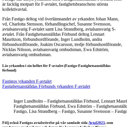
är facklig motpart för F-avtalet, fastighetsbranschens största
kollektivavtal.
Från Fastigo deltog vid överlämnandet av yrkanden Johan Mann,
vd, Charlotta Stensson, förhandlingschef, Susanne Svensson,
avtalsansvarig F-avtalet samt Lisa Strandberg, avtalsansvarig S-
avtalet. Från Fastighetsanställdas Förbund deltog Lennart
Mauritzon, förbundsordförande, Inger Lundholm, andra
förbundsordförande, Joakim Oscarsson, tredje förbundsordförande,
Nicklas Nilsson, avtalsansvarig ombudsman, Ewa Edström,
avtalsansvarig ombudsman.
Läs yrkanden i sin helhet för F-avtalet
(Fastigo-Fastighetsanställdas
förbund)
Fastigos yrkanden F-avtalet
Fastighetsanställdas Förbunds yrkanden F-avtalet
Inger Lundholm – Fastighetsanställdas Förbund, Lennart Maurit
Fastighetsanställdas Förbund, Ewa Edström – Fastighetsanställ
Fastigo, Lisa Strandberg – Fastigo, Susanne Svensson – Fastig
Följ också Fastigos avtalsrörelse på vår samlade sida
Avtal2023
, som