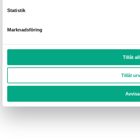
att följa ”Glömt ditt lösenord”-länken nedan.
Statistik
Marknadsföring
Din e-postadress
Lösenord
Kom ihåg mig
Logga in
Tillåt al
Glömt ditt lösenord?
Tillåt ur
Avvisa