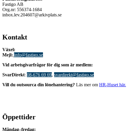
Fastigo AB
Org.nr: 556374-1684
inbox.lev.204607@arkivplats.se
Kontakt
Växel:
08-676 69 00
Mejl
:
info@fastigo.se
V
id arbetsgivarfrågor för dig som är medlem:
S
varDirekt
:
08-676 69 69
,
svardirekt@fastigo.se
Vill du outsourca din lönehantering?
Läs mer om
HR-Huset här.
Öppettider
Måndag–fredag: