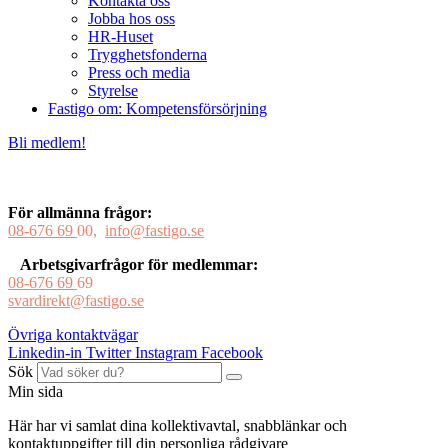
Kontakta oss
Jobba hos oss
HR-Huset
Trygghetsfonderna
Press och media
Styrelse
Fastigo om: Kompetensförsörjning
Bli medlem!
För allmänna frågor:
08-676 69
00,
info@fastigo.se
Arbetsgivarfrågor för medlemmar:
08-676 69
69
svardirekt@fastigo.se
Övriga kontaktvägar
Linkedin-in
Twitter
Instagram
Facebook
Sök
Min sida
Här har vi samlat dina kollektivavtal, snabblänkar och
kontaktuppgifter till din personliga rådgivare