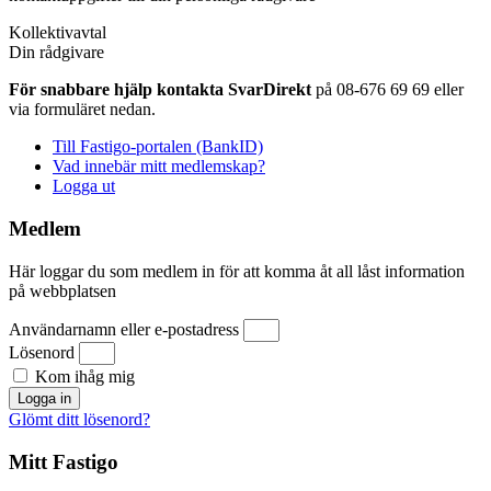
Kollektivavtal
Din rådgivare
För snabbare hjälp kontakta SvarDirekt
på 08-676 69 69 eller
via formuläret nedan.
Till Fastigo-portalen (BankID)
Vad innebär mitt medlemskap?
Logga ut
Medlem
Här loggar du som medlem in för att komma åt all låst information
på webbplatsen
Användarnamn eller e-postadress
Lösenord
Kom ihåg mig
Logga in
Glömt ditt lösenord?
Mitt Fastigo