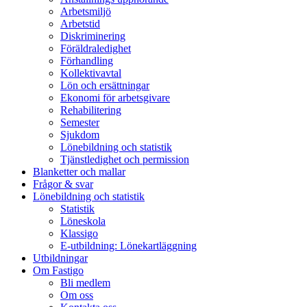
Arbetsmiljö
Arbetstid
Diskriminering
Föräldraledighet
Förhandling
Kollektivavtal
Lön och ersättningar
Ekonomi för arbetsgivare
Rehabilitering
Semester
Sjukdom
Lönebildning och statistik
Tjänstledighet och permission
Blanketter och mallar
Frågor & svar
Lönebildning och statistik
Statistik
Löneskola
Klassigo
E-utbildning: Lönekartläggning
Utbildningar
Om Fastigo
Bli medlem
Om oss